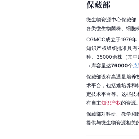
保藏部
微生物资源中心保藏部
各类微生物菌株、细胞
CGMCC成立于197
知识产权组织批准具有
种、35000余株（其
（库容量达
76000
个
克
保藏部设有高通量培养
术平台，包括难培养和
定技术平台等。这些技
有自主
知识产权
的资源
保藏部对科研、教学和
提供与微生物资源相关