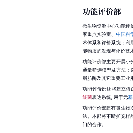
功能评价部
微生物资源中心功能评
家重点实验室、
中国科
术体系和评价系统；利
能物质的发现与评价技
功能评价部主要开展小
通量筛选模型及方法；
脂肪酶及其它重要工业
功能评价部还将建立蛋
线菌
表达系统, 用于元
基
功能评价部建有微生物
法。本部将不断扩充样
门的合作。