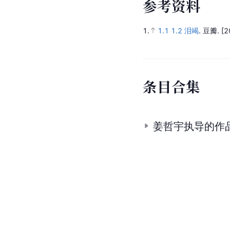
参
考
资
料
1.
1.1
1.2
泪竭
.
豆瓣.
[2
条
目
合
集
姜哲宇执导的作