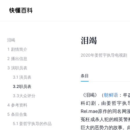
泪竭
泪竭
1
剧情简介
2020年姜哲宇执导电视剧
2
播出信息
3
演职员表
条目
3.1
演员表
3.2
职员表
《泪竭》（
朝鲜语
：루
3.3
大众评分
科幻剧，由姜哲宇执
4
参考资料
Rel.mae原作的同
5
条目合集
冤枉成杀人犯的精英警察
5.1
姜哲宇执导的作品
巨大的恶势力的故事。此