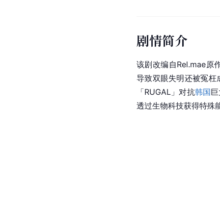
剧情简介
该剧改编自Rel.ma
导致双眼失明还被冤枉
「RUGAL」对抗
韩国
巨
透过生物科技获得特殊