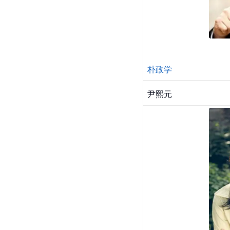
朴政学
尹熙元