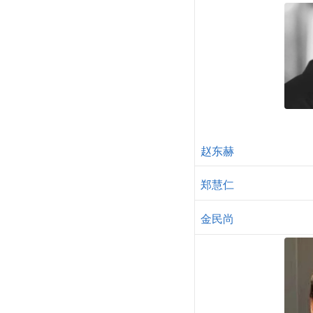
赵东赫
郑慧仁
金民尚