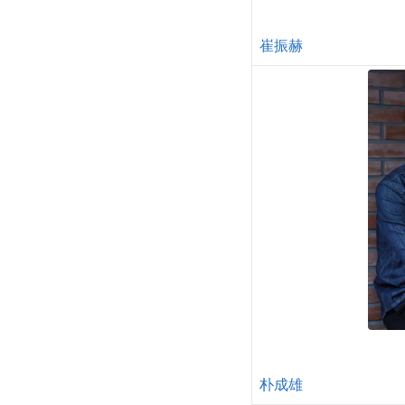
崔振赫
朴成雄