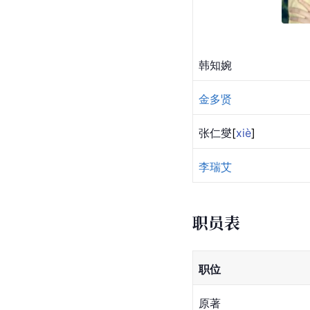
韩知婉
金多贤
张仁
燮
[
xiè
]
李瑞艾
职员表
职位
原著