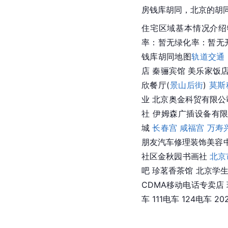
房钱库胡同，北京的胡
住宅区域基本情况介绍
率：暂无绿化率：暂无
钱库胡同地图
轨道交通
店 秦骊宾馆 美乐家饭店
欣餐厅(
景山后街
)
莫斯
业 北京奥金科贸有限公司 
社 伊姆森广插设备有限
城 
长春宫
咸福宫
万寿
朋友汽车修理装饰美容中
社区金秋园书画社
北京
吧 珍茗香茶馆 北京学
CDMA移动电话专卖店 
车 111电车 124电车 