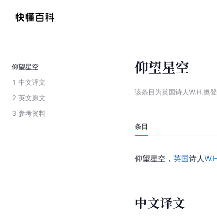
仰望星空
仰望星空
1
中文译文
该条目为
英国诗人W.H.奥
2
英文原文
3
参考资料
条目
仰望星空，
英国
诗人
W.
中文译文