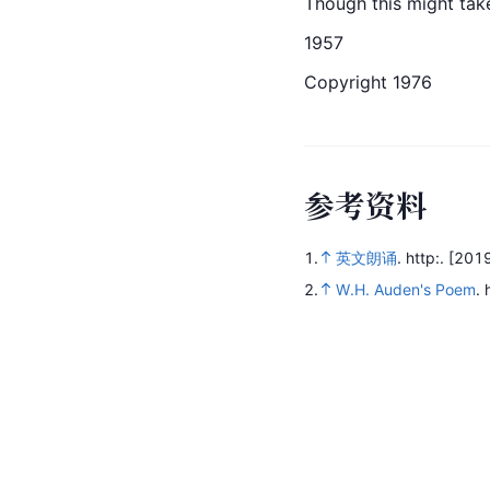
Though this might take
1957
Copyright 1976
参
考
资
料
1.
英文朗诵
.
http:.
[2019
2.
W.H. Auden's Poem
.