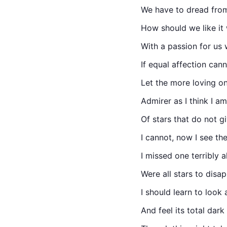
We have to dread fro
How should we like it 
With a passion for us 
If equal affection cann
Let the more loving o
Admirer as I think I am
Of stars that do not g
I cannot, now I see th
I missed one terribly al
Were all stars to disap
I should learn to look
And feel its 
total
 dark