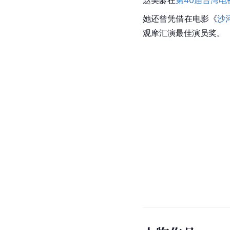
赵美龄在
第40届台湾电
她还曾凭借在电影《
沙
观摩汇演最佳演员奖。