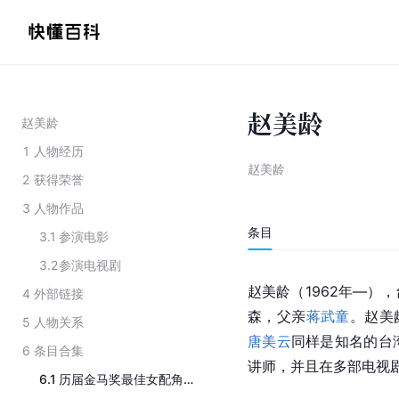
赵美龄
赵美龄
1
人物经历
赵美龄
2
获得荣誉
3
人物作品
条目
3.1
参演电影
3.2
参演电视剧
赵美龄（1962年—）
4
外部链接
森，父亲
蒋武童
。赵美
5
人物关系
唐美云
同样是知名的台
6
条目合集
讲师，并且在多部电视
6.1
历届金马奖最佳女配角得主