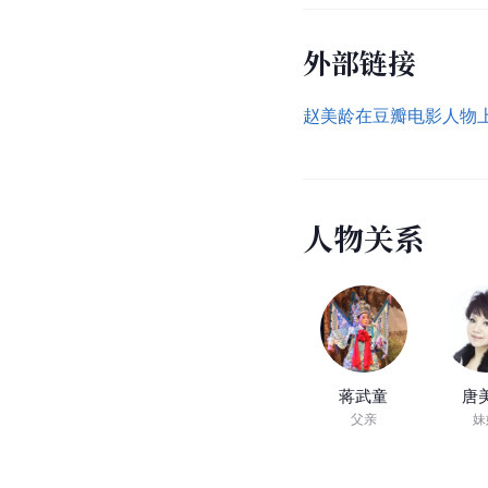
外部链接
赵美龄在豆瓣电影人物
人
物
关
系
蒋武童
唐
父亲
妹