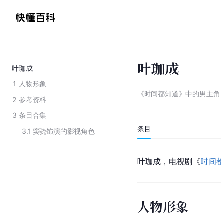
叶珈成
叶珈成
1
人物形象
《时间都知道》中的男主角
2
参考资料
3
条目合集
条目
3.1
窦骁饰演的影视角色
叶珈成，电视剧《
时间
人物形象