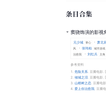
条
目
合
集
窦骁饰演的影视
元少城
萧北
掌心
张玮柏
风
城市游戏
刘红兵
治愈我
主角
参考资料
1.
危险关系
.
豆瓣电影.
2.
倾城之泪
.
豆瓣电影.
3.
山楂树之恋
.
豆瓣电影
4.
爱上你治愈我
.
豆瓣电