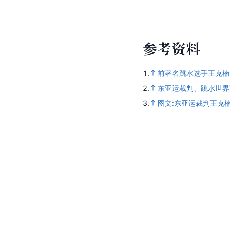
参
考
资
料
1.
前著名跳水选手王克楠
2.
东亚运裁判、跳水世界
3.
图文:东亚运裁判王克