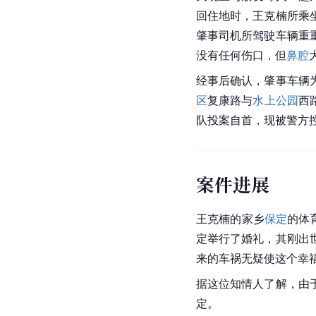
回住地时，王克楠所乘
肇事司机所驾驶车辆重
没有任何伤口，但
鼻腔
经事后确认，肇事车辆
区
复康路与
水上公园
西
队投案自首，现被警方
案件进展
王克楠
的家乡
保定
的体
定举行了婚礼，其刚出
来的车祸无疑使这个幸
据这位知情人了解，由
定。