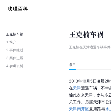
王克楠车祸
王克楠车祸
1
简介
王克楠在天津遭遇车祸事件
2
事件经过
3
案件进展
条目
4
参考资料
2013年10月5日凌晨
在
天津
遭遇车祸，不幸
楠此次来天津，参与东亚
关工作。另据
天津市
公
天津南开区
复康路与
水