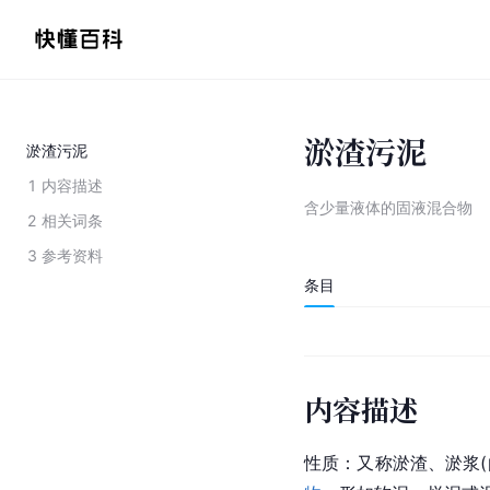
淤渣污泥
淤渣污泥
1
内容描述
含少量液体的固液混合物
2
相关词条
3
参考资料
条目
内容描述
性质：又称
淤渣
、淤浆