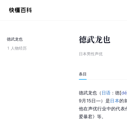
德武龙也
德武龙也
1
人物经历
日本男性声优
条目
德武龙也（
日语
：
徳
[
dé
9月15日—）是
日本
的
他在声优行业中的代表
爱暴君》等。