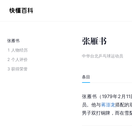
张雁书
张雁书
1
人物经历
中华台北乒乓球运动员
2
个人评价
3
获得荣誉
条目
张雁书（1979年2月
员。他与
蒋澎龙
搭配的
男子双打铜牌，而在雪