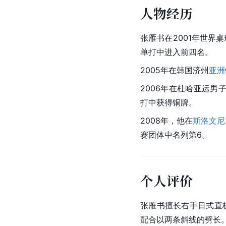
人物经历
张雁书在2001年世界
单打中进入前四名。
2005年在韩国济州
亚洲
2006年在杜哈亚运男
打中获得铜牌。
2008年，他在
斯洛文尼
赛团体中名列第6。
个人评价
张雁书擅长右手日式直
配合以两条斜线的劈长