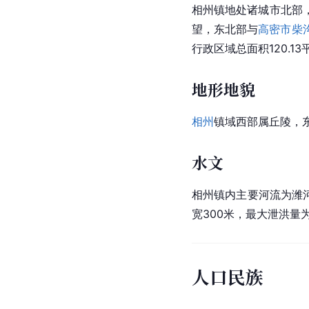
相州镇地处
诸城市
北部
望，东北部与
高密市
柴
行政区域总面积120.1
地形地貌
相州
镇域西部属
丘陵
，
水文
相州镇内主要河流为潍河
宽300米，最大泄洪量为
人口民族