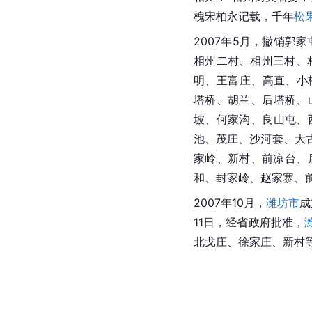
槐宋柏永记载，千年
松
2007年5月，撤销
郭家
相州二村、相州三村、
明、王富庄、高直、小
塔桥、胡兰、后塔桥、
坡、何家沟、良山屯、
池、茂庄、沙河套、大
家岭、新村、前凉台、
和、封家岭、赵家寨、
2007年10月，
潍坊市
成
11日，经省政府批准，
北戈庄、徐家庄、新村