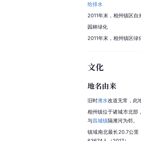
给排水
2011年末，相州镇区自
园林绿化
2011年末，
相州
镇区
绿
文化
地名由来
旧时
潍水
改道
无常
，此
相州镇位于
诸城市
北部
与
昌城镇
隔潍河为邻。
镇域南北最长20.7公里
63674人（2017）。