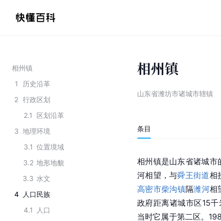
相州镇
相州镇
1
历史沿革
山东省潍坊市诸城市辖镇
2
行政区划
2.1
区划沿革
条目
3
地理环境
3.1
位置境域
相州镇是
山东省
诸城市
3.2
地形地貌
河相望，与
舜王街道
相
3.3
水文
高密市
柴沟镇
隔
潍河
相
4
人口民族
政府距离
诸城
市区15
4.1
人口
当时它属于第二区。19