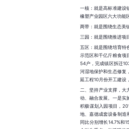
一核：就是高标准建设
橡塑产业园区六大功能
两带：就是围绕生态美
三园：就是围绕推进项
五区：就是围绕培育特
示范区和千亿斤粮食项
54户，完成
镇区
拆迁1
河湿地保护和生态修复
延工程10月份开工建设
二、坚持产业支撑，大
动、融合发展。一是实
积极谋划入园项目，2
地、
嘉德
成套设备制造
同比分别增长14.7%