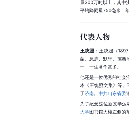
量300万吨以上，其中
平均降雨量750毫米，
代表人物
王统照
：王统照（189
蒙、息庐、默坚、
霭
骞
一，一生著作甚多。
他还是一位优秀的社会活动
本《王统照文集》等。
于
济南
。
中共山东省委
为了纪念这位新文学运
大学
图书馆大楼左侧的