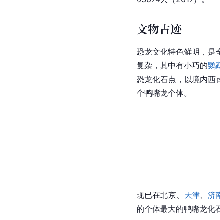
文物古迹
恐龙文化特色鲜明，是
复杂，其中有小巧的
鹦
恐龙化石点，以境内西南
个鸭嘴龙个体。
现已在北京、
天津
、
济
的个体最大的鸭嘴龙化