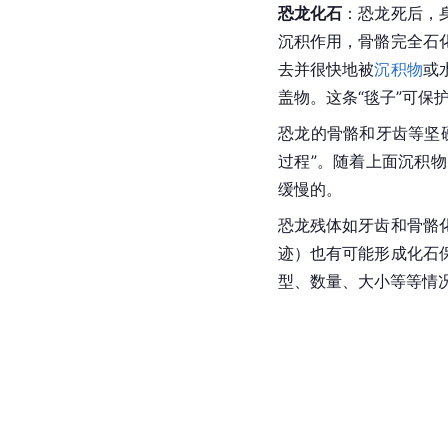
恐龙化石
：恐龙死后，
沉积作用，骨骼完全石
去并很快地被
沉积物
或
盖物。这条“毯子”可保
恐龙的骨骼和牙齿等坚
过程”。随着上面沉积
缓慢的。
恐龙残体如牙齿和骨骼
迹）也有可能形成化石
型、数量、大小等等情