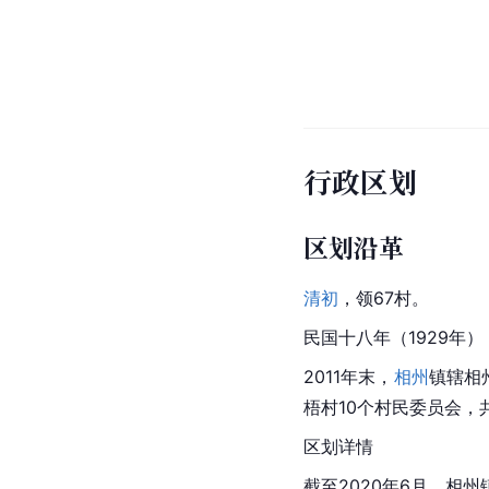
行政区划
区划沿革
清初
，领67村。
民国十八年（1929年）
2011年末，
相州
镇辖相
梧村10个
村民委员会
，
区划详情
截至2020年6月，相