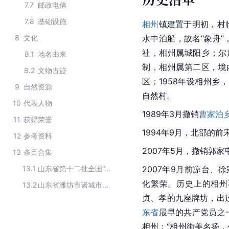
7.7
邮政电信
7.8
基础设施
相州
镇建置于明初，村
8
文化
水中泊船，故名“象舟”
社，相州属城阳乡；尔后
8.1
地名由来
制，相州属第二区，境内
8.2
文物古迹
区；1958年设相州乡
9
自然资源
自然村。
10
代表人物
1989年3月撤销
曹家泊
11
获得荣誉
1994年9月，北部的前
12
参考资料
2007年5月，撤销郭
13
条目合集
13.1
山东省第十二批全国“一村一品”示范村镇名单
2007年9月前凉台、
化繁荣。历史上的
相州
13.2
山东省潍坊市诸城市下辖区域
贞、孝的九座牌坊，出
东省
最早的共产党员之
相州：“相州街美名扬