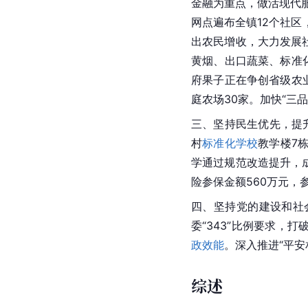
金融为重点，做活现代
网点遍布全镇12个社
出农民增收，大力发展
黄烟、出口蔬菜、标准
府果子正在争创省级农
庭农场30家。加快“三品
三、坚持民生优先，提
村
标准化学校
教学楼7
学通过规范改造提升，
险
参保金额560万元，
四、坚持党的建设和社
委“343”比例要求，
政效能
。深入推进“平安
综述