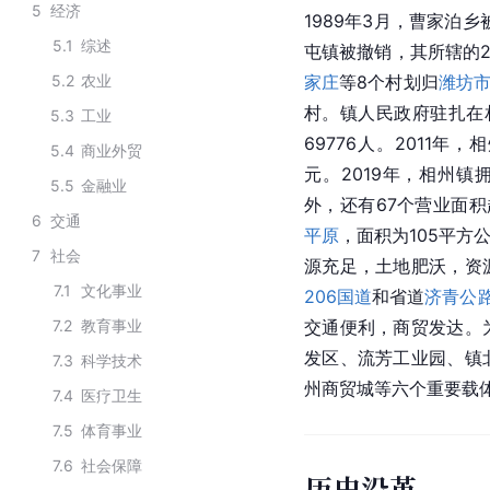
5
经济
1989年3月，曹家泊乡
5.1
综述
屯镇
被撤销，其所辖的2
5.2
农业
家庄
等8个村划归
潍坊
村。镇人民政府驻扎在相
5.3
工业
69776人。2011年
5.4
商业外贸
元。2019年，相州镇
5.5
金融业
外，还有67个营业面积
6
交通
平原
，面积为105平方公
7
社会
源充足，土地肥沃，资
7.1
文化事业
206国道
和省道
济青公
7.2
教育事业
交通便利，商贸发达。
发区、流芳工业园、镇
7.3
科学技术
州商贸城等六个重要载
7.4
医疗卫生
7.5
体育事业
7.6
社会保障
历史沿革