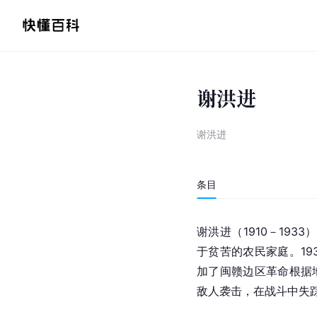
谢洪进
谢洪进
条目
谢洪进（1910－1933
于贫苦的农民家庭。19
加了闽赣边区革命根据地
敌人袭击，在战斗中失踪