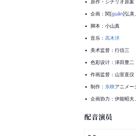
原作・シナリオ原案
企画：
関
[
guān
]
弘美
脚本：小山真
音乐：
高木洋
美术监督：行信三
色彩设计：泽田豊二
作画监督：山室直仪
制作：
东映
アニメー
企画协力：伊能昭夫
配音演员