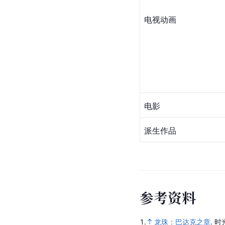
电视动画
电影
派生作品
参
考
资
料
1.
龙珠：巴达克之章
.
时