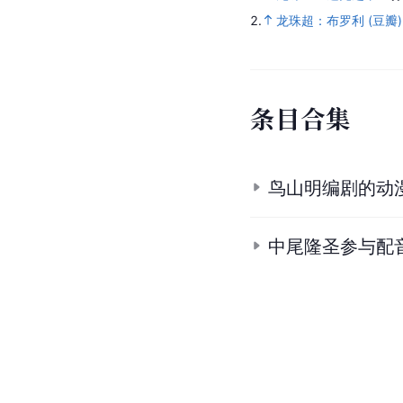
2.
龙珠超：布罗利 (豆瓣)
条
目
合
集
鸟山明编剧的动
中尾隆圣参与配