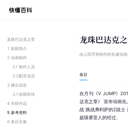
龙珠巴达克之
龙珠巴达克之章
1
剧情简介
由上田芳裕制作的长篇动画
2
动画制作
2.1
制作人员
条目
2.2
配音演员
3
播出信息
在月刊《V JUMP》2
3.1
前期宣传
达克之章》 宣布动画化
4
关联作品
战 挑战弗利萨的Z战士
5
参考资料
超级赛亚人的经过。
6
条目合集