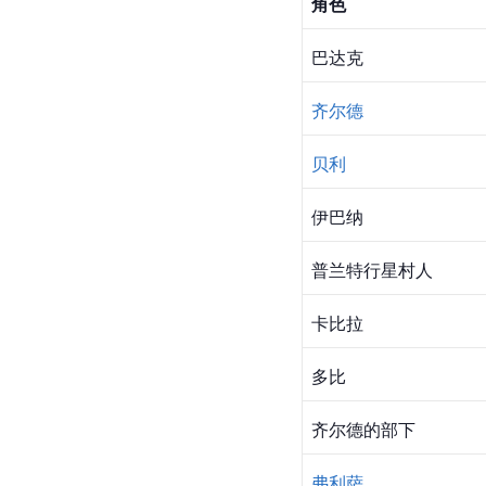
角色
巴达克
齐尔德
贝利
伊巴纳
普兰特行星村人
卡比拉
多比
齐尔德的部下
弗利萨