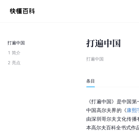
打遍中国
打遍中国
1
简介
打遍中国
2
亮点
条目
《打遍中国》是中国第
中国高尔夫界的《
康熙
由深
圳
哥尔夫文化传播
本高尔夫百科全书式作