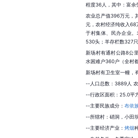
程度36人，其中：富余劳
农业总产值396万元，其
元，农村经济纯收入68万
于村集体、民办企业。农
530头；羊存栏数327
新场村有通村公路8公
水困难户360户（全村
新场村有卫生室一幢，有
--人口总数：3889人 
--行政区面积：25.0平
--主要民族成分：
布依
--所辖村：硝洞，小田
--主要经济产业：
烤烟