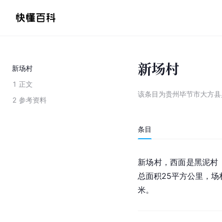
新场村
新场村
1
正文
该条目为
贵州毕节市大方县
2
参考资料
条目
新场村，西面是黑泥村
总面积25平方公里，场村
米。