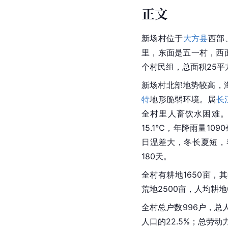
正文
新场村位于
大方县
西部
里，东面是五一村，西
个村民组，总面积25平
新场村北部地势较高，海拔
特
地形脆弱环境。属
长
全村里人畜饮水困难。
15.1℃，年降雨量1
日温差大，冬长夏短，
180天。
全村有耕地1650亩，其
荒地2500亩，人均耕
全村总户数996户，总
人口的22.5%；总劳动