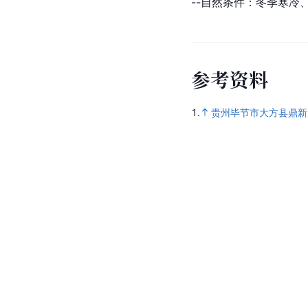
--自然条件：冬季寒冷
参
考
资
料
1.
贵州毕节市大方县鼎新