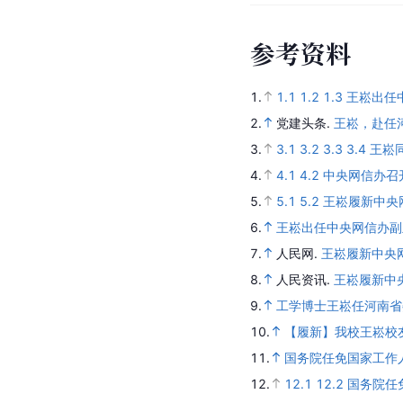
参考资料
1.
1.1
1.2
1.3
王崧出任
2.
党建头条.
王崧，赴任
3.
3.1
3.2
3.3
3.4
王崧
4.
4.1
4.2
中央网信办召
5.
5.1
5.2
王崧履新中央
6.
王崧出任中央网信办
7.
人民网.
王崧履新中央
8.
人民资讯.
王崧履新中
9.
工学博士王崧任河南
10.
【履新】我校王崧校
11.
国务院任免国家工作
12.
12.1
12.2
国务院任