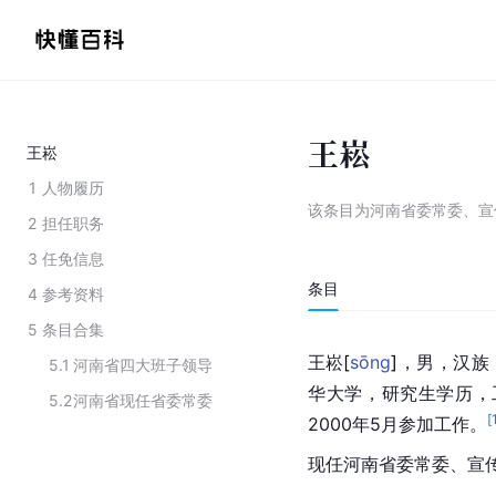
王崧
王崧
1
人物履历
该条目为
河南省委常委、宣
2
担任职务
3
任免信息
条目
4
参考资料
5
条目合集
王
崧
[
sōng
]
，男，汉族
5.1
河南省四大班子领导
华大学，研究生学历，工
5.2
河南省现任省委常委
[
2000年5月参加工作。
现任河南省委常委、宣