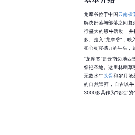
龙摩爷位于中国
云南省
解决部落与部落之间复
行盛大的镖牛活动，并把
多。走入“龙摩爷”，
和心灵震撼力的牛头，
“龙摩爷”是云南边地
西
祭祀圣地。这里林幽草
无数水牛
头骨
和岁月沧
的自然崇拜，自古以牛
3000多具作为“牺牲”