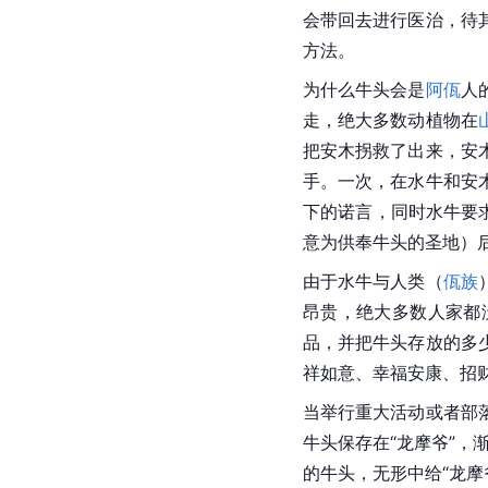
会带回去进行医治，待
方法。
为什么牛头会是
阿佤
人
走，绝大多数动植物在
把安木拐救了出来，安
手。一次，在水牛和安
下的诺言，同时水牛要
意为供奉牛头的圣地）
由于
水牛
与人类（
佤族
昂贵，绝大多数人家都
品，并把牛头存放的多
祥如意、幸福安康、招
当举行重大活动或者部
牛头保存在“龙摩爷”，
的牛头，无形中给“龙摩