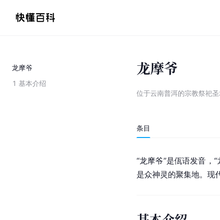
龙摩爷
龙摩爷
1
基本介绍
位于云南普洱的宗教祭祀圣
条目
“龙摩爷”是佤语发音，
是众神灵的聚集地。现
基本介绍