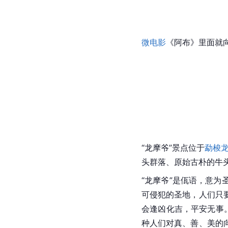
微电影
《阿布》里面就
“龙摩爷”景点位于
勐梭
头群落、原始古朴的牛
“龙摩爷”是佤语，意为
可侵犯的圣地，人们只
会逢凶化吉，平安无事
种人们对真、善、美的