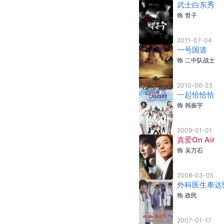
武士白东秀
饰
世子
2011-07-04
一号国道
饰
二中队战士
2010-06-23
一起恰恰恰
饰
韩振宇
2009-01-01
真爱On Air
饰
吴万石
2008-03-05
外科医生奉达
饰
政民
2007-01-17