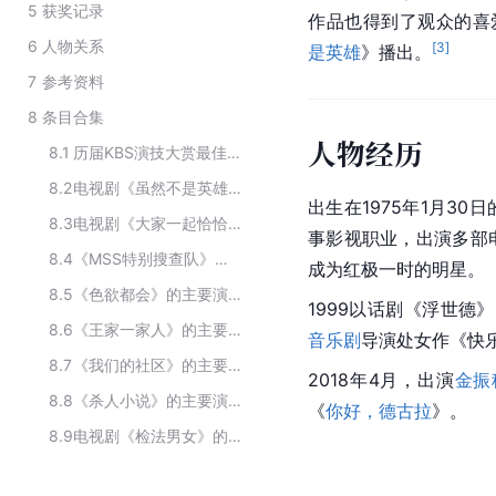
5
获奖记录
作品也得到了观众的喜
6
人物关系
[
3
]
是英雄
》播出。
7
参考资料
8
条目合集
人物经历
8.1
历届KBS演技大赏最佳男新人
8.2
电视剧《虽然不是英雄》的主要演员
出生在1975年1月3
8.3
电视剧《大家一起恰恰恰》的主要演员
事影视职业，出演多部
8.4
《MSS特别搜查队》的主要演员
成为红极一时的明星。
8.5
《色欲都会》的主要演员
1999以
话剧
《浮世德》
8.6
《王家一家人》的主要演员
音乐剧
导演处女作《快
8.7
《我们的社区》的主要演员
2018年4月，出演
金振
8.8
《杀人小说》的主要演员
《
你好，德古拉
》。
8.9
电视剧《检法男女》的演员