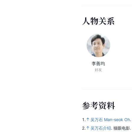
人
物
关
系
李善均
好友
参
考
资
料
1.
吴万石 Man-seok Oh
2.
吴万石介绍
.
猫眼电影