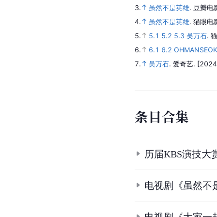
3.
虽然不是英雄
.
豆瓣电
4.
虽然不是英雄
.
猫眼电
5.
5.1
5.2
5.3
吴万石
.
猫
6.
6.1
6.2
OHMANSEOK
7.
吴万石
.
爱奇艺.
[2024
条
目
合
集
历届KBS演技大
电视剧《虽然不
电视剧《大家一