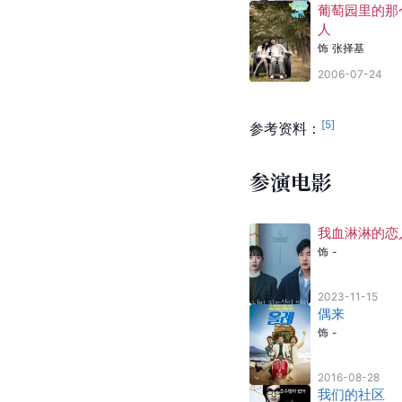
葡萄园里的那
人
饰
张择基
2006-07-24
[
5
]
参考资料：
参演电影
我血淋淋的恋
饰
-
2023-11-15
偶来
饰
-
2016-08-28
我们的社区