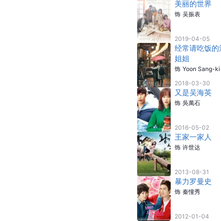
美丽的世界
饰
吴振表
2019-04-05
经常请吃饭的
姐姐
饰
Yoon Sang-ki
2018-03-30
又是吴海英
饰
吳萬石
2016-05-02
王家一家人
饰
许世达
2013-08-31
暴力罗曼史
饰
秦憧秀
2012-01-04