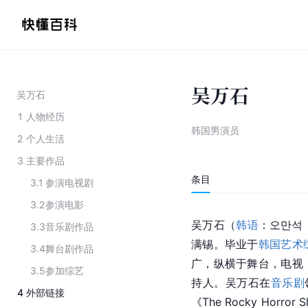
吴万石
吴万石
1
人物经历
韩国男演员
2
个人生活
3
主要作品
条目
3.1
参演电视剧
3.2
参演电影
吴万石（
韩语
：오만석，
3.3
音乐剧作品
满锡。毕业于
韩国艺术
3.4
舞台剧作品
广，纵横于舞台，电视
3.5
参加综艺
持人。吴万石在
音乐剧
4
外部链接
《The Rocky Horr