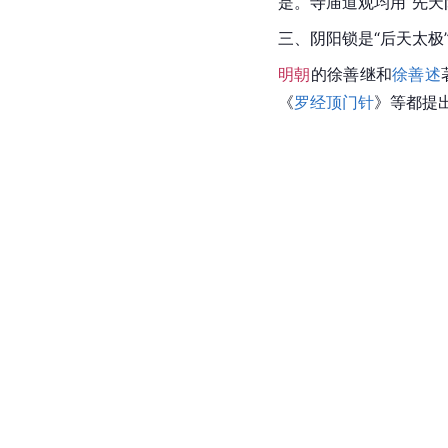
是。
寺庙道观
均用“先
三、阴阳锁是“后天太极
明朝
的徐善继和
徐善述
《
罗经顶门针
》等都提