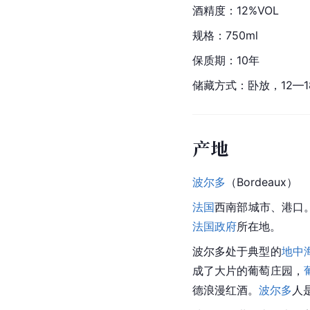
酒精度：12%VOL
规格：750ml
保质期：10年
储藏方式：卧放，12—1
产地
波尔多
（Bordeaux）
法国
西南部城市、港口
法国政府
所在地。
波尔多处于典型的
地中
成了大片的葡萄庄园，
德浪漫红酒。
波尔多
人