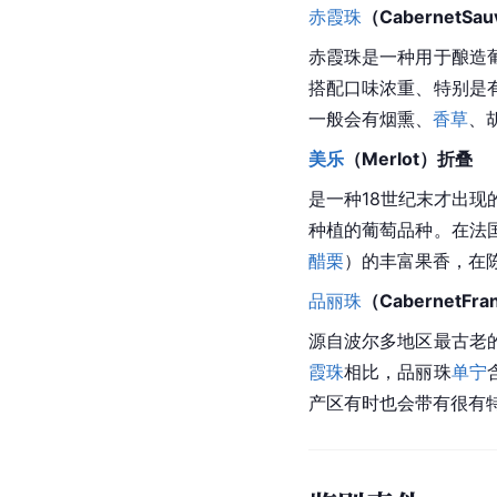
赤霞珠
（CabernetSau
赤霞珠是一种用于酿造
搭配口味浓重、特别是
一般会有烟熏、
香草
、
美乐
（Merlot）折叠
是一种18世纪末才出现
种植的葡萄品种。在法
醋栗
）的丰富果香，在
品丽珠
（CabernetFr
源自波尔多地区最古老
霞珠
相比，品丽珠
单宁
产区有时也会带有很有