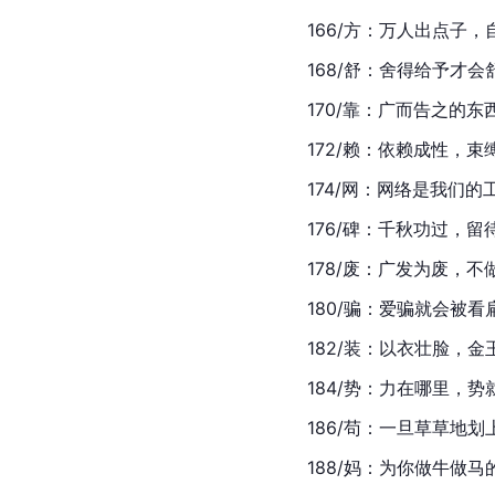
166/方：万人出点子
168/舒：舍得给予才会
170/靠：广而告之的
172/赖：依赖成性，
174/网：网络是我们
176/碑：千秋功过，
178/废：广发为废，不
180/骗：爱骗就会被看
182/装：以衣壮脸，
184/势：力在哪里，
186/苟：一旦草草地
188/妈：为你做牛做马