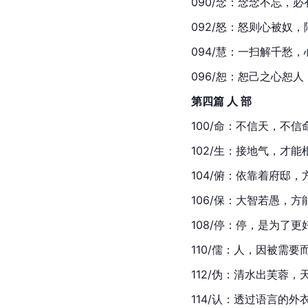
090/念：念念不忘，
092/怒：怒则心被奴
094/慧：一扫解千愁
096/恕：恕己之心恕
第四篇 人 部
100/命：不信天，不
102/生：接地气，才
104/俯：依靠着府邸
106/保：大智若愚，方
108/停：停，是为了
110/儒：人，因被需要
112/伪：清水出芙蓉，
114/认：透过语言的