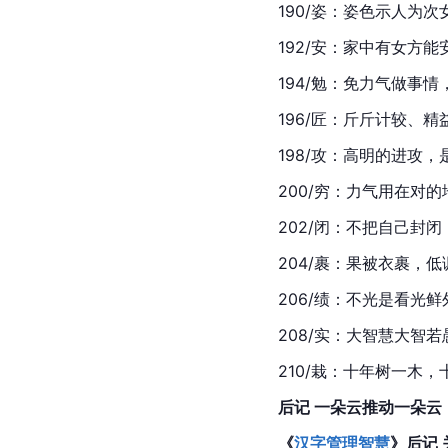
190/姿：姿色示人为
192/安：家中有女方能
194/勉：免力气做事
196/匠：斤斤计较、
198/攻：高明的进攻
200/穷：力气用在对
202/闭：不把自己封
204/裹：果被衣裹，
206/绩：不光是看光
208/实：大智慧大智
210/栽：十年树一木
后记 一朵云推动一朵云
《
汉字管理智慧
》后记