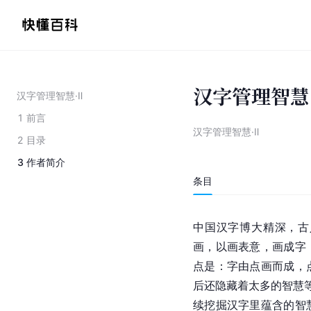
汉字管理智慧
汉字管理智慧·Ⅱ
1
前言
汉字管理智慧·Ⅱ
2
目录
3
作者简介
条目
中国汉字博大精深，古
画，以画表意，画成字
点是：字由点画而成，
后还隐藏着太多的智慧等
续挖掘汉字里蕴含的智