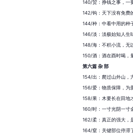
140/贸：挣钱之事，
142/钩：天下没有免费
144/种：中看中用的
146/淡：淡极始知人生
148/海：不积小流，
150/酒：酒在酉时喝
第六篇 杂 部
154/出：爬过山外山
156/爱：物质保障，为
158/果：木要长在田
160/时：一寸光阴一
162/柔：真正的强大
164/窒：关键部位停