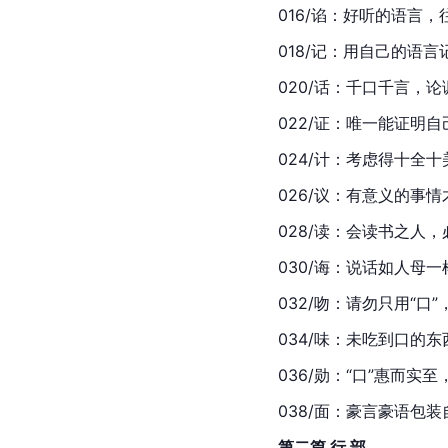
016/谄：好听的语言
018/记：用自己的语
020/话：千口千言，
022/证：唯一能证明
024/计：考虑得十全
026/议：有意义的事
028/读：会读书之人
030/诲：说话如人母
032/吻：请勿只用“口”
034/味：未吃到口的
036/勋：“口”惠而实
038/面：豪言豪语包
第二篇 行 部