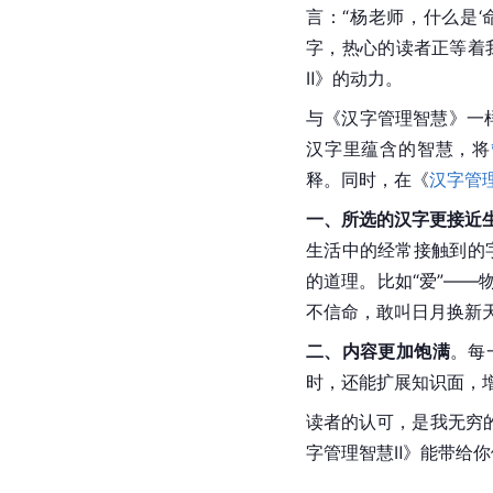
言：“杨老师，什么是‘
字，热心的读者正等着
Ⅱ》的动力。
与《汉字管理智慧》一样
汉字里蕴含的智慧，将
释。同时，在《
汉字管
一、所选的汉字更接近
生活中的经常接触到的
的道理。比如“爱”——
不信命，敢叫日月换新
二、内容更加饱满
。每
时，还能扩展知识面，增
读者的认可，是我无穷
字管理智慧Ⅱ》能带给