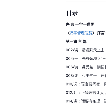
目录
序 言 一字一世界
《
汉字管理智慧
》 序言
第一篇 言 部
002/误：话说到天上
004/呈：先有领域之“
006/谦：谦受益，满招
008/评：心平气平，
010/调：语言要周密
012/让：上等语言让
014/讲：话要有条理