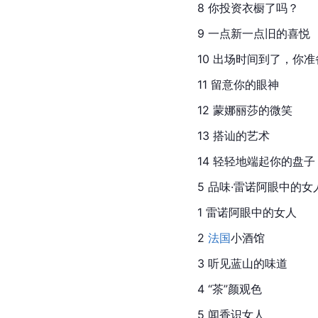
8 你投资衣橱了吗？
9 一点新一点旧的喜悦
10 出场时间到了，你
11 留意你的眼神
12 蒙娜丽莎的微笑
13 搭讪的艺术
14 轻轻地端起你的盘子
5 品味·雷诺阿眼中的女
1 雷诺阿眼中的女人
2 
法国
小酒馆
3 听见蓝山的味道
4 “茶”颜观色
5 闻香识女人