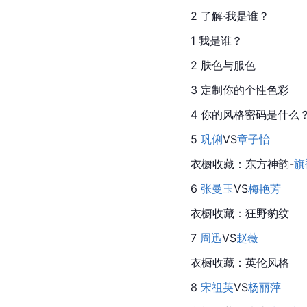
2 了解·我是谁？
1 我是谁？
2 肤色与服色
3 定制你的个性色彩
4 你的风格密码是什么
5 
巩俐
VS
章子怡
衣橱收藏：东方神韵-
旗
6 
张曼玉
VS
梅艳芳
衣橱收藏：狂野豹纹
7 
周迅
VS
赵薇
衣橱收藏：英伦风格
8 
宋祖英
VS
杨丽萍