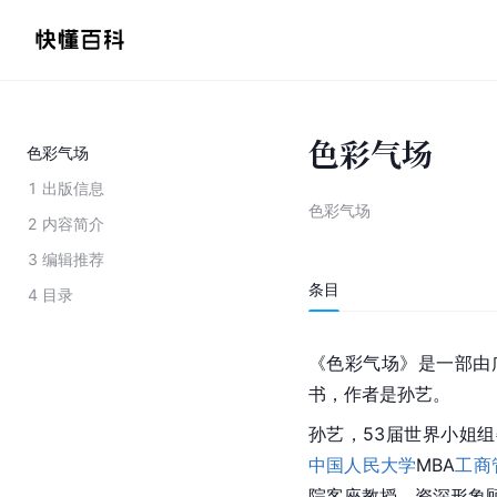
色彩气场
色彩气场
1
出版信息
色彩气场
2
内容简介
3
编辑推荐
条目
4
目录
《色彩气场》是一部由
书，作者是孙艺。
孙艺，53届世界小姐组
中国人民大学
MBA
工商
院客座教授，资深形象