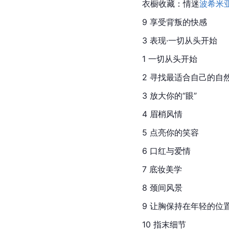
衣橱收藏：情迷
波希米
9 享受背叛的快感
3 表现·一切从头开始
1 一切从头开始
2 寻找最适合自己的自
3 放大你的“眼”
4 眉梢风情
5 点亮你的笑容
6 口红与爱情
7 底妆美学
8 颈间风景
9 让胸保持在年轻的位
10 指末细节