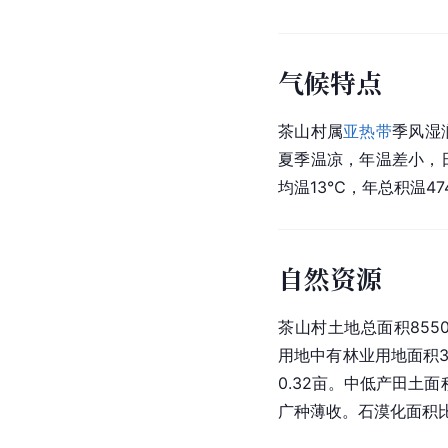
气候特点
茶山村属
亚热带
季风湿
夏季温凉，年温差小，日
均温13℃，年总积温47
自然资源
茶山村土地总面积855
用地中有林业用地面积3
0.32亩。中低产田土面
广种薄收。石漠化面积