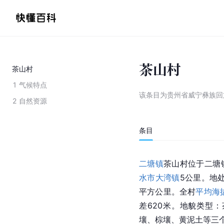
茶山村
茶山村
1
气候特点
该条目为
贵州省威宁彝族回
2
自然资源
条目
二塘镇
茶山村位于二塘
水市
大湾镇
5公里。地处东
平方公里。全村
平均海
差620米。地貌类型
壤、棕壤、黄泥土等三