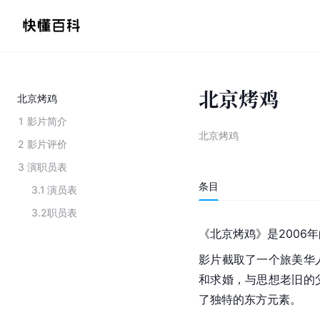
北京烤鸡
北京烤鸡
1
影片简介
北京烤鸡
2
影片评价
3
演职员表
条目
3.1
演员表
3.2
职员表
《北京烤鸡》是2006
影片截取了一个旅美华
和求婚，与思想老旧的
了独特的东方元素。