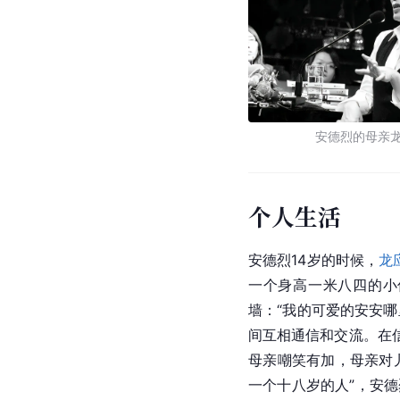
安德烈的母亲
个人生活
安德烈14岁的时候，
龙
一个身高一米八四的小
墙：“我的可爱的安安
间互相通信和交流。在
母亲嘲笑有加，母亲对
一个十八岁的人”，安