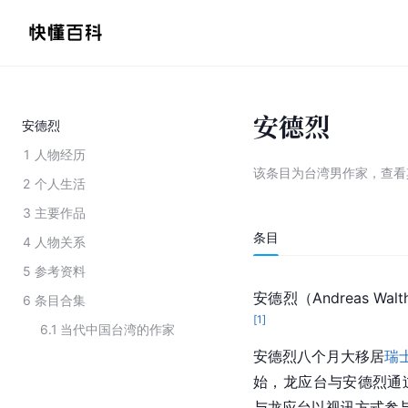
安德烈
安德烈
1
人物经历
该条目为
台湾男作家
，
查看
2
个人生活
3
主要作品
条目
4
人物关系
5
参考资料
安德烈（Andreas Wa
6
条目合集
[
1
]
6.1
当代中国台湾的作家
安德烈八个月大移居
瑞
始，龙应台与安德烈通
与龙应台以视讯方式参