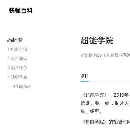
超能学院
超能学院
1
电影剧情
该条目为
2016年拍摄的网
2
影片花絮
3
影片评价
条目
4
演职员表
4.1
职员表
《超能学院》，2016
德龙、
张一铭
，制片人
航
、绍雍。
《超能学院》的拍摄时