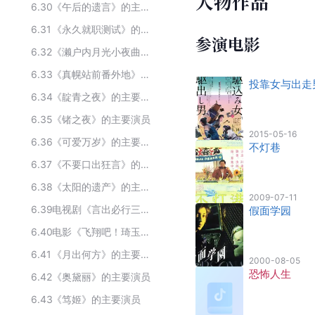
人物作品
6.30
《午后的遗言》的主要演员
6.31
《永久就职测试》的主要演员
参演电影
6.32
《濑户内月光小夜曲》的主要演员
6.33
《真幌站前番外地》的主要演员
投靠女与出走
6.34
《靛青之夜》的主要演员
6.35
《锗之夜》的主要演员
2015-05-16
6.36
《可爱万岁》的主要演员
不灯巷
6.37
《不要口出狂言》的主要演员
6.38
《太阳的遗产》的主要演员
2009-07-11
6.39
电视剧《言出必行三姐妹》的主要演员
假面学园
6.40
电影《飞翔吧！琦玉》主要演员
6.41
《月出何方》的主要演员
2000-08-05
恐怖人生
6.42
《奥黛丽》的主要演员
6.43
《笃姬》的主要演员