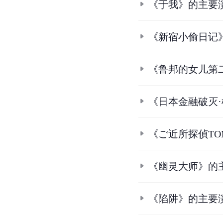
《于我》的主要
《新宿小偷日记
《鲁邦的女儿第
《日本金融破灭
《ご近所探偵TO
《幽灵大师》的
《陷阱》的主要