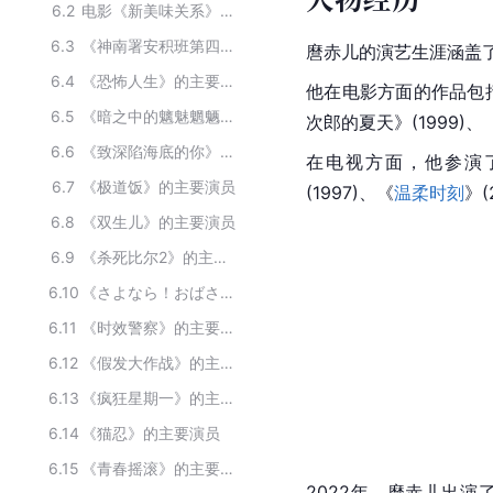
6.2
电影《新美味关系》主要演员
6.3
《神南署安积班第四季》的主要演员
麿赤儿的演艺生涯涵盖
6.4
《恐怖人生》的主要演员
他在电影方面的作品包括《
6.5
《暗之中的魑魅魍魉》的主要演员
次郎的夏天》(1999)、
6.6
《致深陷海底的你》的主要演员
在电视方面，他参演
6.7
《极道饭》的主要演员
(1997)、《
温柔时刻
》(
6.8
《双生儿》的主要演员
6.9
《杀死比尔2》的主要演员
6.10
《さよなら！おばさんデカ 桜乙女の事件帖 ザ・ラスト》的主要演员
6.11
《时效警察》的主要演员
6.12
《假发大作战》的主要演员
6.13
《疯狂星期一》的主要演员
6.14
《猫忍》的主要演员
6.15
《青春摇滚》的主要演员
2022年，麿赤儿出演