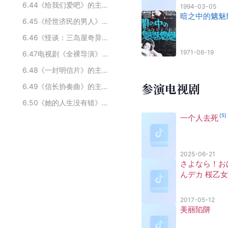
6.44
《给我们爱吧》的主要演员
1994-03-05
暗之中的魑魅
6.45
《经世济民的男人》的主要演员
6.46
《怪谈：三岛屋奇异百物语》的主要演员
1971-06-19
6.47
电视剧《全裸导演》的主要演员
6.48
《一封明信片》的主要演员
参演电视剧
6.49
《信长协奏曲》的主要演员
6.50
《她的人生没有错》的主要演员
[
5
]
一个人去死
2025-06-21
さよなら！お
んデカ 桜乙
事件帖 ザ・
2017-05-12
美丽陷阱