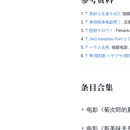
1.
美好人生奋斗记2
.
猫眼
2.
来拍怪兽电影吧！
.
豆
3.
怪獣ヤロウ！
.
Filmark
4.
Jikû keisatsu Part 2 
5.
一个人去死
.
猫眼电影
6.
隼消防团 ハヤブサ消防団
条
目
合
集
电影《菊次郎的
电影《新美味关