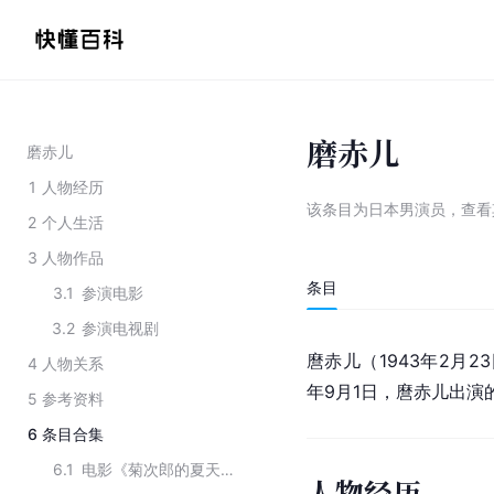
磨赤儿
磨赤儿
1
人物经历
该条目为
日本男演员
，
查看
2
个人生活
3
人物作品
条目
3.1
参演电影
3.2
参演电视剧
麿赤儿（1943年2月
4
人物关系
年9月1日，麿赤儿出演
5
参考资料
6
条目合集
6.1
电影《菊次郎的夏天》主要演员
人物经历