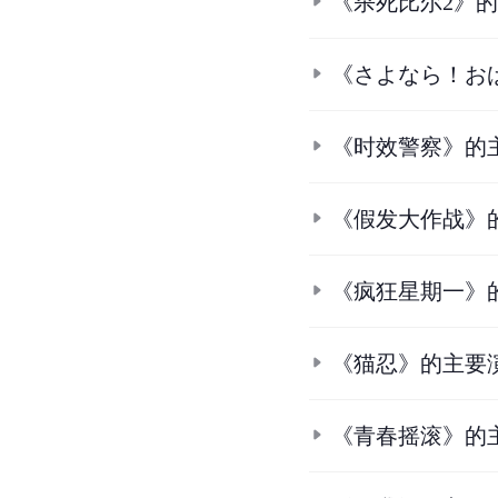
《杀死比尔2》
《さよなら！お
《时效警察》的
《假发大作战》
《疯狂星期一》
《猫忍》的主要
《青春摇滚》的