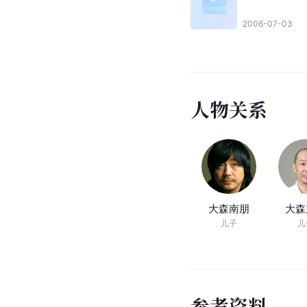
2006-07-03
人
物
关
系
大森南朋
大森
儿子
儿
参
考
资
料