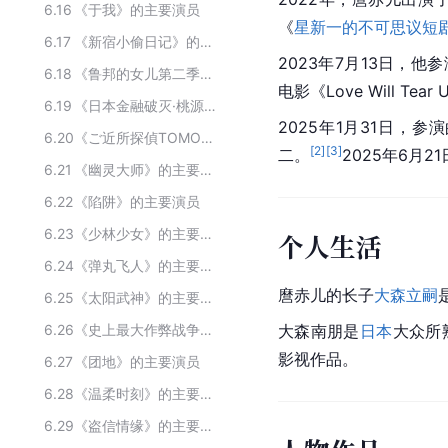
6.16
《于我》的主要演员
《
星新一的不可思议短
6.17
《新宿小偷日记》的主要演员
2023年7月13日，
6.18
《鲁邦的女儿第二季》的主要演员
电影《Love Will Tea
6.19
《日本金融破灭·桃源乡的人们》的主要演员
2025年1月31日，
6.20
《ご近所探偵TOMOE》的主要演员
[
2
]
[
3
]
二。
2025年6月
6.21
《幽灵大师》的主要演员
6.22
《陷阱》的主要演员
6.23
《少林少女》的主要演员
个人生活
6.24
《弹丸飞人》的主要演员
麿赤儿的长子
大森立嗣
6.25
《太阳武神》的主要演员
6.26
《史上最大作弊战争》的主要演员
大森南朋是
日本
大众所
影视作品。
6.27
《团地》的主要演员
6.28
《温柔时刻》的主要演员
6.29
《盗信情缘》的主要演员