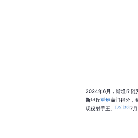
2024年6月，斯坦丘
斯坦丘
重炮
轰门得分，
[
35
]
[
36
]
现役射手王。
7