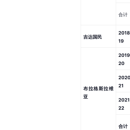
合计
2018
吉达国民
19
2019
20
2020
21
布拉格斯拉维
亚
2021
22
合计