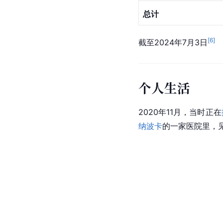
总计
[
6
]
截至2024年7月3日
个人生活
2020年11月，当时正在
纳波卡
的一家医院里，