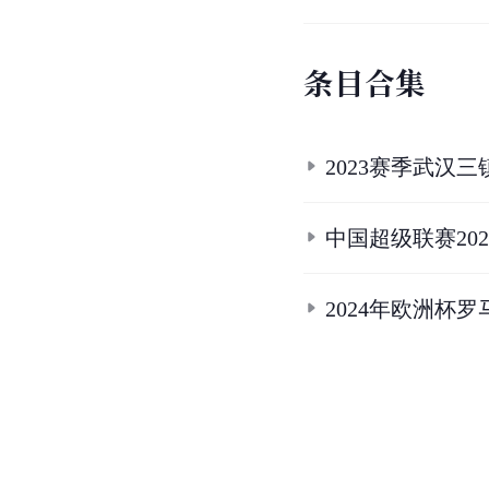
条
目
合
集
2023赛季武汉
中国超级联赛20
2024年欧洲杯