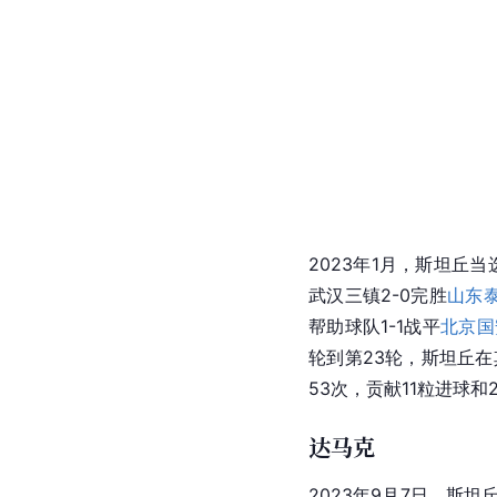
2023年1月，斯坦丘
武汉三镇2-0完胜
山东
帮助球队1-1战平
北京国
轮到第23轮，斯坦丘
53次，贡献11粒进球和
达马克
2023年9月7日，斯坦