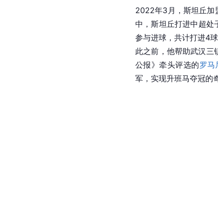
2022年3月，斯坦丘
中，斯坦丘打进中超处
参与进球，共计打进4
此之前，他帮助武汉三镇
公报》牵头评选的
罗马
军，实现升班马夺冠的