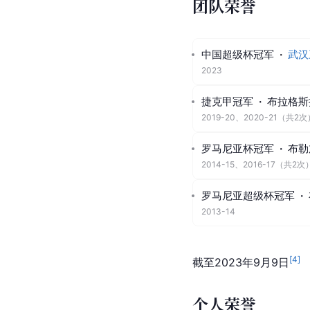
团队荣誉
中国超级杯冠军
·
武汉
2023
捷克甲冠军
·
布拉格斯
2019-20
、
2020-21
（共
2
次
罗马尼亚杯冠军
·
布勒
2014-15
、
2016-17
（共
2
次
罗马尼亚超级杯冠军
·
2013-14
[
4
]
截至2023年9月9日
个人荣誉