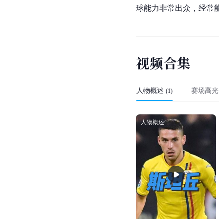
球能力非常出众，经常
视
频
合
集
人物概述
赛场高光
(
1
)
人物概述