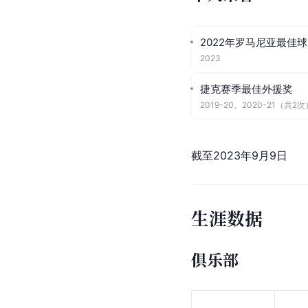
2022年罗马尼亚最佳
2023
捷克赛季最佳外援奖
2019-20
、
2020-21
（共
2
次
截至2023年9月9日
生涯数据
俱乐部