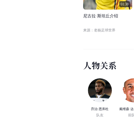
01:38
尼
古
拉
·
斯
坦
丘
介
绍
来源：老杨足球世界
人
物
关
系
乔治·恩库杜
队友
前