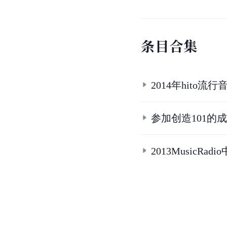
条
目
合
集
2014年hito流
参加创造101的
2013MusicRa