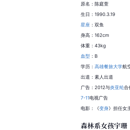
原名：
陈庭萱
生日：1990.3.19
星座
：双鱼
身高：162cm
体重：43kg
血型
：B
学历：
高雄餐旅大学
航
出道：素人出道
广告：2012与
炎亚纶
合
7-11
电视广告
电影：《
变身
》担任女
森林系女孩宇珊