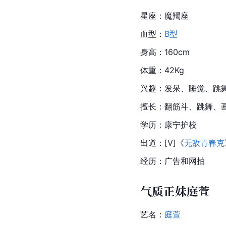
星座
：
魔羯座
血型：
B型
身高：160cm
体重：42Kg
兴趣：发呆、睡觉、跳
擅长：翻筋斗、跳舞、
学历：
康宁
护校
出道：[V]《
无敌青春克
经历：广告和网拍
气质正妹庭萱
艺名：
庭萱