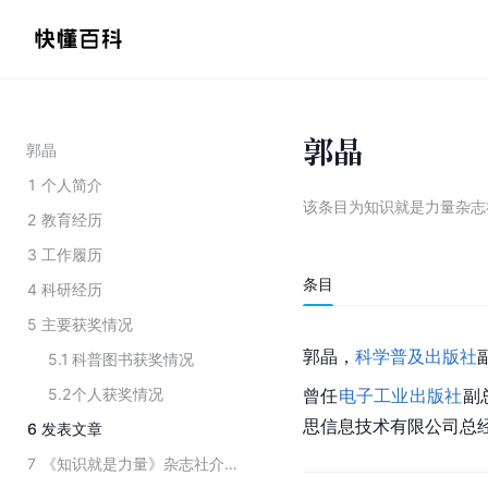
郭晶
郭晶
1
个人简介
该条目为
知识就是力量杂志
2
教育经历
3
工作履历
条目
4
科研经历
5
主要获奖情况
郭晶，
科学普及出版社
5.1
科普图书获奖情况
5.2
个人获奖情况
曾任
电子工业出版社
副
思信息技术有限公司总
6
发表文章
7
《知识就是力量》杂志社介绍