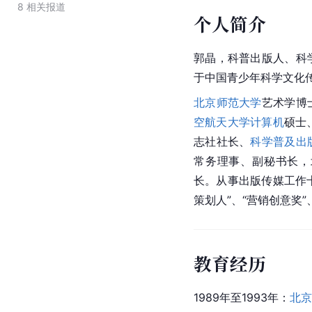
8
相关报道
个人简介
郭晶，科普出版人、科
于中国青少年科学文化
北京师范大学
艺术学博
空航天大学
计算机
硕士
志社社长、
科学普及出
常务理事、副秘书长，
长。从事
出版传媒
工作
策划人”、“营销创意奖”
教育经历
1989年至1993年：
北京