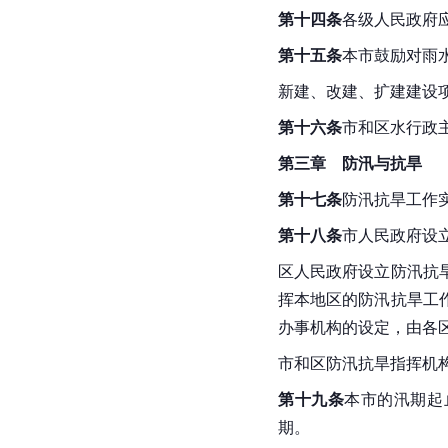
第十四条
各级人民政府
第十五条
本市鼓励对雨
新建、改建、扩建建设
第十六条
市和区水行政
第三章　防汛与抗旱
第十七条
防汛抗旱工作
第十八条
市人民政府
设
区人民政府设立防汛抗
挥本地区的防汛抗旱工
办事机构的设定，由各
市和区防汛抗旱指挥机
第十九条
本市的汛期起
期。