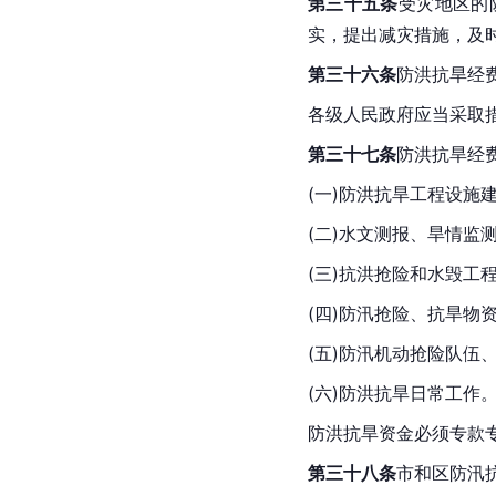
第三十五条
受灾地区的
实，提出减灾措施，及
第三十六条
防洪抗旱经
各级人民政府应当采取
第三十七条
防洪抗旱经
(一)防洪抗旱工程设施
(二)水文测报、旱情
(三)抗洪抢险和水毁工
(四)防汛抢险、抗旱物
(五)防汛机动抢险队伍
(六)防洪抗旱日常工作
防洪抗旱资金必须专款
第三十八条
市和区防汛