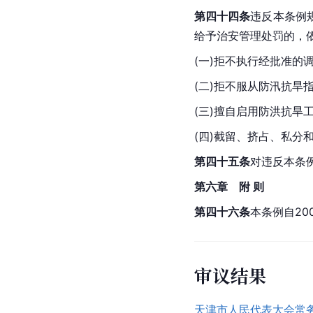
第四十四条
违反本条例
给予
治安管理处罚
的，
(一)拒不执行经批准的
(二)拒不服从防汛抗旱
(三)擅自启用防洪抗旱
(四)截留、挤占、私分
第四十五条
对违反本条
第六章　附 则
第四十六条
本条例自20
审议结果
天津市人民代表大会常