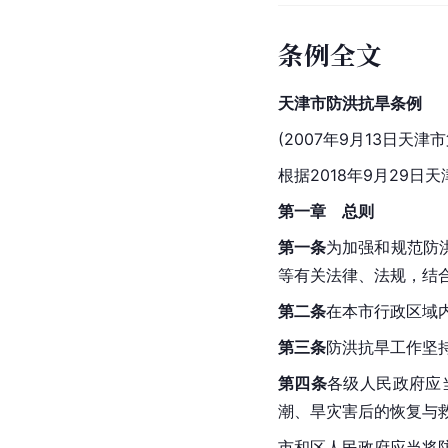
条例全文
天津市防洪抗旱条例
(2007年9月13日
根据2018年9月29日
天
第一章　总则
第一条
为加强和规范防
等有关法律、法规，结
第二条
在本市行政区域
第三条
防洪抗旱工作坚
第四条
各级人民政府应
潮、旱灾害后的恢复与
市和区人民政府应当将