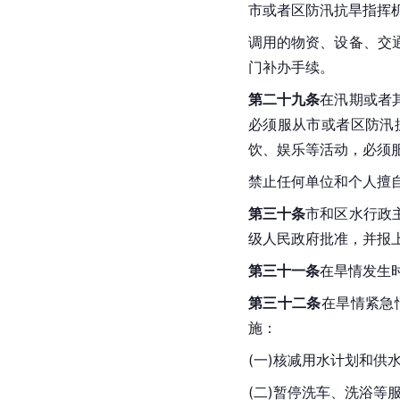
市或者区防汛抗旱指挥
调用的物资、设备、交
门补办手续。
第二十九条
在汛期或者
必须服从市或者区防汛
饮、娱乐等活动，必须
禁止任何单位和个人擅
第三十条
市和区水行政
级人民政府批准，并报
第三十一条
在旱情发生
第三十二条
在旱情紧急
施：
(一)核减用水计划和供
(二)暂停洗车、洗浴等