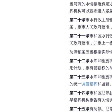
当河流的水情接近保证
挥机构可以宣布进入紧
第二十条
市水行政主管
案，报
市人民政府
批准
第二十一条
市和区水行
民政府批准，并报上一
防洪预案应当根据实际
第二十二条
水库和重要
用计划，报有管辖权的
第二十三条
水库和重要
的统一
调度指挥
和监督
第二十四条
市和区防汛
旱指挥机构报告有关情
第二十五条
有防洪、防