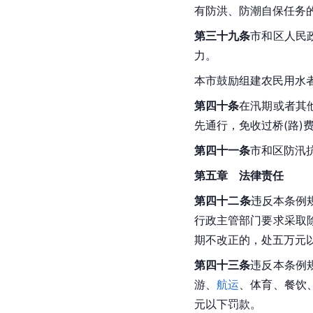
有防洪、防潮自保任务
第三十九条
市和区人民
力。
本市鼓励组建农民用水
第四十条
在汛期或者其
先通行，免收过桥(路)
第四十一条
市和区防汛
第五章　法律责任
第四十二条
违反本条例
行政主管部门要求采取
期不改正的，处五万元
第四十三条
违反本条例
游、
航运
、体育、餐饮
元以下罚款。