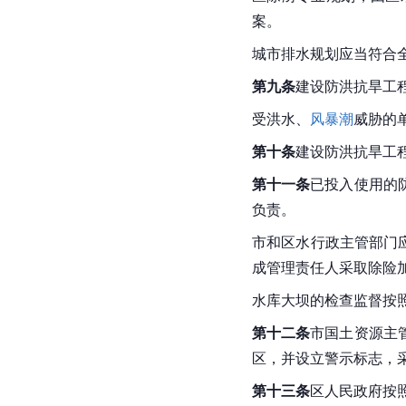
案。
城市排水规划应当符合
第九条
建设防洪抗旱工
受洪水、
风暴潮
威胁的
第十条
建设防洪抗旱工
第十一条
已投入使用的
负责。
市和区水行政主管部门
成管理责任人采取除险
水库大坝的检查监督按
第十二条
市国土资源主
区，并设立警示标志，
第十三条
区人民政府按