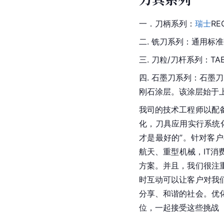
一．刀柄系列：
瑞士
R
二. 铣刀系列：通用
三. 刀粒/刀杆系列：TA
四. 
石墨
刀系列：石墨刀
刚石涂层。该涂层始于
我司的技术工程师以配
化，刀具应用实行系统
才是最好的”。针对客
航天、重型机械，IT
方案。并且，我们很注
时互动可以让客户对我
分享、和谐的社会。优
位，一起接受这些挑战