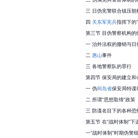
三 日伪宪警联合镇压
朝
四 
关东军
宪兵
指挥下的
第三节 目伪警察机构的
一 治外法权的撤销与日
二 
惠山
事件
三 各地警察队的罪行
第四节 保安局的建立和
一 伪
间岛省
保安局特谍
二 所谓“思想取缔”政策
三 防谍名目下的各种恐
第五节 在“战时体制”
一“战时体制”时期伪警