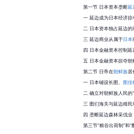
第一节 日本资本垄断
延
一 延边成为日本经济掠
二 
日本
资本独占延边的
三 延边商业从属于
日本
四 日本金融资本控制
五 日本金融资本掠夺朝
第二节 日帝在
朝鲜族
居
一 日本铺设长图、
图佳
二 确立对
朝鲜族
人民的
三 图们海关与延边殖民
四 垄断
延边
森林采伐业
第三节“粮谷出荷制”和“