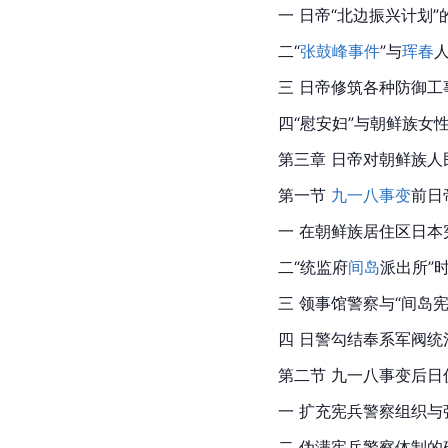
一 日帝“北边振兴计划”
二“
张鼓峰事件
”与
珲春
三 日帝修筑各种防御工
四“慰安妇”与朝鲜族女
第三章 日帝对朝鲜族人
第一节 
九一八事变
前日
一 在朝鲜族居住区日本
二“统监府
间岛
派出所”
三 领事馆警察与“间岛
四 日警勾结奉系军阀统
第二节 九一八事变后
一 扩充宪兵警察组织与
二 伪满
宪兵
警察体制的