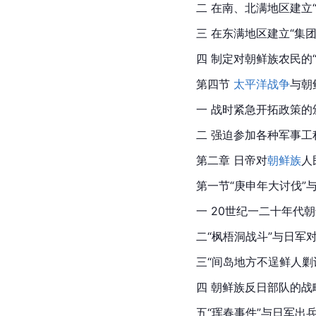
二 在南、北满地区建立
三 在东满地区建立“集团
四 制定对朝鲜族农民的
第四节 
太平洋战争
与
朝
一 战时紧急开拓政策的
二 强迫参加各种军事工
第二章 日帝对
朝鲜族
人
第一节“庚申年大讨伐”与
一 20世纪一二十年代
二“枫梧洞战斗”与日军
三“间岛地方不逞鲜人剿
四 朝鲜族反日部队的战
五“
珲
春事件”与日军出