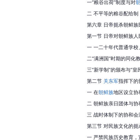
一“粮谷出荷”制度与对
二 不平等的粮谷配给制
第六章 日帝扼杀朝鲜族
第一节 日帝对朝鲜族人
一 一二十年代普通学
二“满洲国”时期的同化
三“新学制”的颁布与“皇
第二节 
关东军
指挥下的
一 在
朝鲜族
地区设立协
二 
朝鲜族
亲日团体与协
三 战时体制下的协和会
第三节 对民族文化的扼
一 严禁民族历史教育，