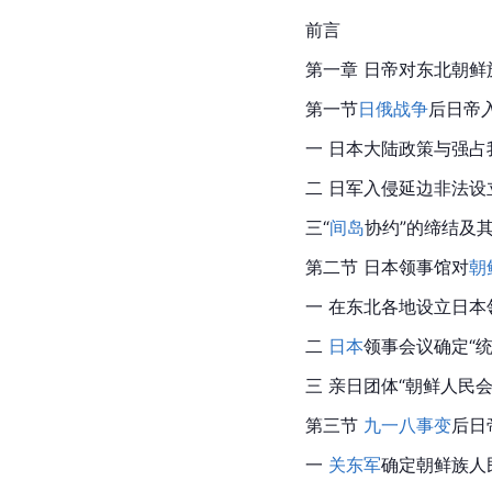
前言
第一章 日帝对东北
朝鲜
第一节
日俄战争
后日帝
一 日本大陆政策与强占
二 日军入侵延边非法设
三“
间岛
协约”的缔结及
第二节 日本领事馆对
朝
一 在东北各地设立日本
二 
日本
领事会议确定“
三 亲日团体“朝鲜人民会
第三节 
九一八事变
后日
一 
关东军
确定朝鲜族人