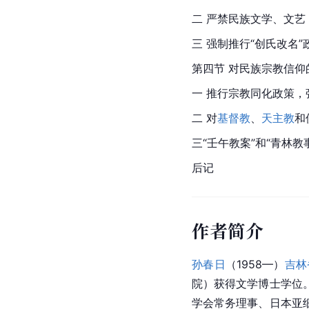
二 严禁民族文学、文
三 强制推行“创氏改名”
第四节 对民族宗教信仰的
一 推行宗教同化政策，
二 对
基督教
、
天主教
和
三“壬午教案”和“青林教
后记
作者简介
孙春日
（1958—）
吉林
院）获得文学博士学位
学会常务理事、日本亚