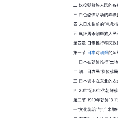
二 奴役朝鲜族人民的各
三 白色恐怖活动的猖
獗
四 末日来临前的“急救措
五 疯狂屠杀朝鲜族人民
第四章 日帝推行移民
第一节 
日本
对
朝鲜
的殖
一 日本在
朝鲜
推行“土
二 朝、日农民“换位移民
三 日本资本在东北的农
四 20世纪10年代朝鲜
第二节 1919年朝鲜“3
一“文化统治”与“产米增