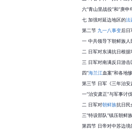
六“青山里战役”和“庚申
七 加强对
延边
地区的
法
第二节 
九一八事变
后日
一 中共领导下朝鲜族人
二 日军对东满抗日根据地
三 日军对南满反日游击
四“
海兰江
血案”和各地
第三节 日军《三年治安
一“治安肃正”与军事讨
二 日军对
朝鲜族
抗日民
三“特设部队”镇压朝鲜
第四节 日帝对中苏边境