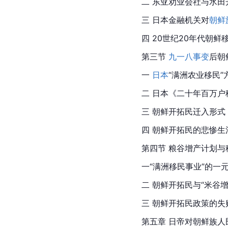
二 东亚劝业会社与水田
三 日本金融机关对
朝鲜
四 20世纪20年代朝鲜
第三节 
九一八事变
后朝
一 
日本
“满洲农业移民”
二 日本《二十年百万户
三 朝鲜开拓民迁入形式
四 朝鲜开拓民的悲惨生
第四节 粮谷增产计划与
一“满洲移民事业”的一
二 朝鲜开拓民与“米谷增
三 朝鲜开拓民政策的失
第五章 日帝对
朝鲜族
人