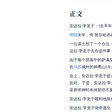
正文
安达拉·孛龙子：(生卒
明朝
末年，佟·努尔哈赤
一位谋士想了一个办法
达拉·孛龙子去办这件
由于每个部落中的萨满
在
乌苏
城外的神鹰山(今
会上，安达拉·孛龙子
反对。于是，安达拉·
巫师求神时杀掉那些不
安达拉·孛龙子顺利地
安达拉·孛龙子侥幸逃