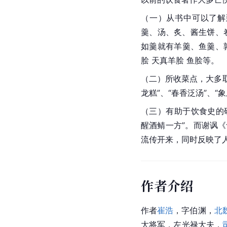
（一）从书中可以了解
羹、汤、炙、酱生饼、
如羹就有羊羹、鱼羹、鹑
脍 天真羊脍 鱼脍等。
（二）所收菜点，大多取
龙糕”、“春香泛汤”、“象
（三）有助于饮食史的
醒酒鲭一方”。而谢讽《
流传开来，同时反映了
作者介绍
作者
崔浩
，字伯渊，
北
大将军，左
光禄大夫
，