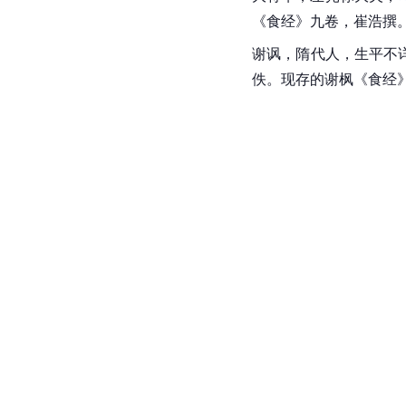
《食经》九卷，崔浩撰
谢讽，隋代人，生平不
佚。现存的谢枫《食经