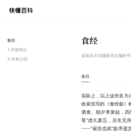
食经
食经
1
内容简介
该条目为
北魏崔浩主编的书
2
作者介绍
条目
实际上，以上这些名为
收崔浩写的《食经叙》
酒
食。朝夕养舅姑，四
母“虑久废忘，后生无
┅┅”崔浩也就“故序遗