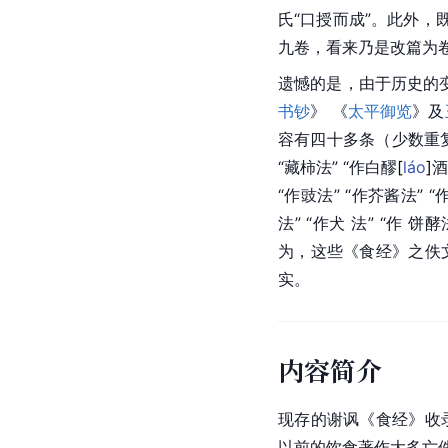
氏“口授而成”。此外，
九卷，看来乃是改篇为
遗憾的是，由于历史的
书钞
》 《
太平御览
》及
容有四十多条（少数重复
“藏柿法” “作白
醪
[
láo
]
酒
“作豉法” “作芥酱法” “作
法” “作犬 法” “作 
为，这些《食经》之佚
实。
内容简介
现存的谢讽《食经》收
以前的饮食著作大多亡