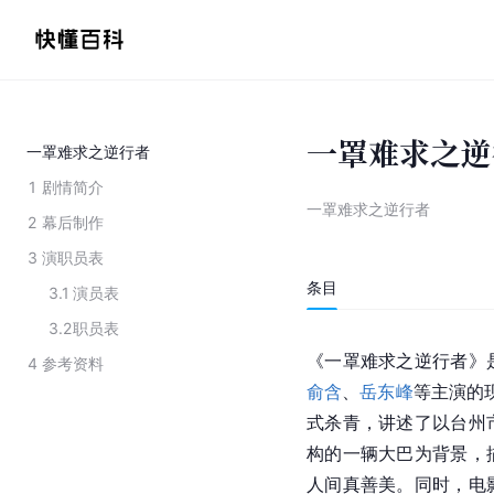
一罩难求之逆
一罩难求之逆行者
1
剧情简介
一罩难求之逆行者
2
幕后制作
3
演职员表
条目
3.1
演员表
3.2
职员表
《一罩难求之逆行者》
4
参考资料
俞含
、
岳东峰
等主演的
式杀青，讲述了以台州
构的一辆大巴为背景，
人间真善美。同时，电