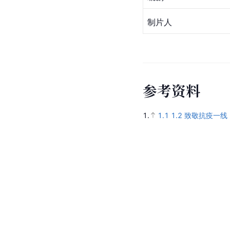
制片人
参
考
资
料
1.
1.1
1.2
致敬抗疫一线