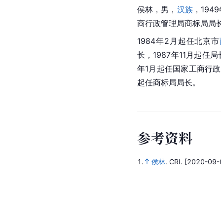
侯林，男，
汉族
，19
商行政管理局商标局局
1984年2月起任
北京市
长，1987年11月起任局
年1月起任国家工商行政
起任商标局局长。
参
考
资
料
1.
侯林
.
CRI.
[2020-09-