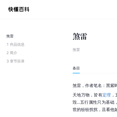
煞雷
煞雷
1
作品信息
煞雷
2
简介
3
章节目录
条目
煞雷，作者笔名：黑紫
天地万物，皆有
定理
，
毁...五行属性只为基
世的纷纷扰扰，且看他