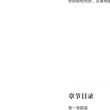
世的纷纷扰扰，且看他
章节目录
第一章陨落