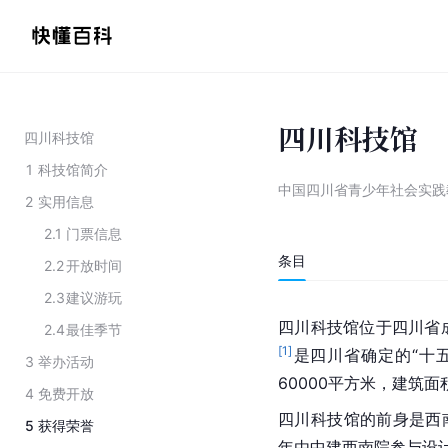
四川科技馆
四川科技馆
1
科技馆简介
中国四川省青少年社会实践
2
实用信息
2.1
门票信息
条目
2.2
开放时间
2.3
建议游玩
四川科技馆位于四川省
2.4
最佳季节
[
1
]
是四川省确定的“十
3
举办活动
60000平方米，建筑面
4
免费开放
四川科技馆的前身是西南
5
获得荣誉
年由中建西南院参与设计