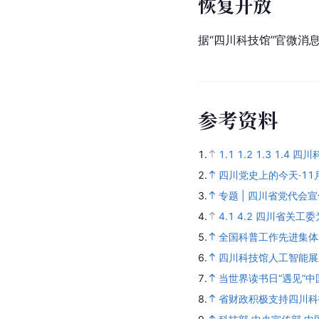
恢复开放
据“四川科技馆”官微消
参
考
资
料
1.
1.1
1.2
1.3
1.4
四川
2.
四川党史上的今天·11
3.
专题 | 四川省党代会
4.
4.1
4.2
四川省关工委
5.
全国科普工作先进集体
6.
四川科技馆人工智能展
7.
当世界读书日“遇见”
8.
省财政积极支持四川科