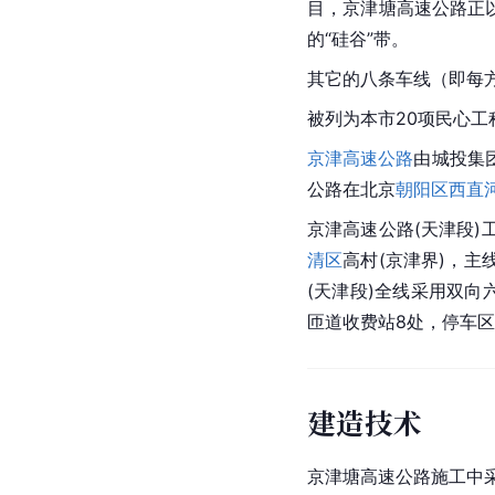
目，京津塘高速公路正
的“
硅谷
”带。
其它的八条车线（即每
被列为本市20项民心工
京津高速公路
由城投集
公路在
北京
朝阳区
西直
京津高速公路(天津段)
清区
高村(京津界)，主
(天津段)全线采用
双向
匝道
收费站8处，停车区
建造技术
京津塘高速公路施工中