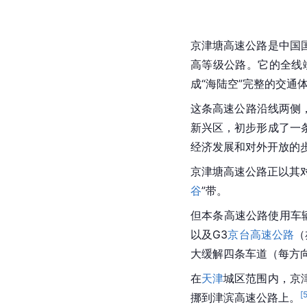
京津塘高速公路是
中国
高等级
公路。它的全线
成“海陆空”完整的交通
这条高速公路沿线两侧
新兴区，初步形成了一
经济发展和对外开放的
京津塘高速公路正以其
谷
”带。
但本条高速公路使用车
以及G3
京台高速公路
（
大缓解四条车道（每方向
在
天津
城区范围内，京
[
挪到津滨高速公路上。