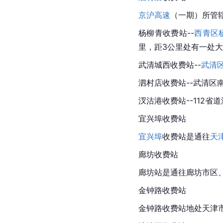
京沪高速
（一期）所管
杨柳青
收费站--
西青区
里，距3公里处有一处大
武清城西收费站--
武清
泗村店
收费站--武清区
汊沽港
收费站--112省
宜兴埠
收费站
宜兴埠
收费站是通往
天
廊坊
收费站
廊坊
站是通往廊坊市区
金钟路收费站
金钟路收费站地处
天津