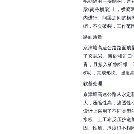
毛勒缝的主要结构，是
梁(简称横梁)上，横梁
内进行。间梁之间的横
缩，不会破裂，工作范
路面质量
京津塘高速公路路面质
了
玄武岩
、
海砂
和进口
青，且掺入矿物纤维，
6%)，其成形快、强度
软基处理
京津塘高速公路从
永定
大，压缩性高，
渗透性
设计上采用了不同类型
水板、
土工布
反压护道
因、性质、厚度也不相