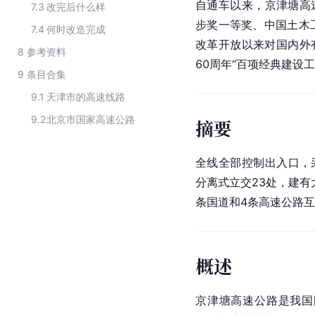
自通车以来，京津塘高
7.3
改完后什么样
步奖
一等奖
、中国
土木
7.4
何时改造完成
改革开放
以来对国内外
8
参考资料
60周年“百项经典建设工
9
条目合集
9.1
天津市的高速线路
9.2
北京市国家高速公路
摘要
全线全部控制出入口，
分离式立交23处，建有
条国道和4条高速公路
概述
京津塘高速公路是我国