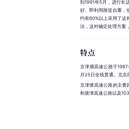
到1991年5月，进行长
好。即利用
路堤
自重，
约有60%以上采用了
法，这对确定处理方案
特点
京津塘高速公路于1987
月25日全线贯通。北京
京津塘高速公路的主要路线
和
唐津高速公路
以及10