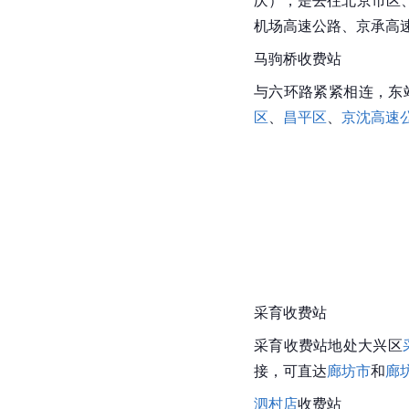
庆
），是去往
北京市
区
机场高速公路
、
京承高
马驹桥收费站
与六环路紧紧相连，东
区
、
昌平区
、
京沈高速
采育收费站
采育收费站地处
大兴区
接，可直达
廊坊市
和
廊
泗村店
收费站