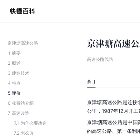
京津塘高速公
京津塘高速公路
1
摘要
高速公路线路
2
概述
3
建造技术
条目
4
特点
5
评价
京津塘高速公路是连接
6
收费站介绍
公里，1987年12月开
7
高速改造
京津塘高速公路是
中国
7.1
为什么要改造
的高速公路、第一条利
7.2
怎么改