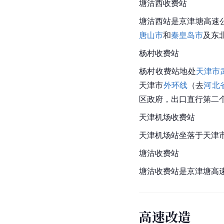
塘沽西收费站
塘沽西站是京津塘高速
唐山市
和
秦皇岛市
及东
杨村收费站
杨村收费站地处
天津市
天津市
外环线
（去
河北
区政府，出口直行第二
天津
机场收费站
天津
机场站坐落于天津
塘沽收费站
塘沽收费站是京津塘高
高速改造