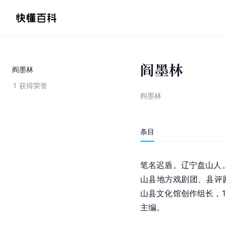
阎墨林
阎墨林
1
获得荣誉
阎墨林
条目
笔名迟盾。辽宁盘山人。
山县地方戏剧团、县评
山县文化馆创作组长，1
主编。