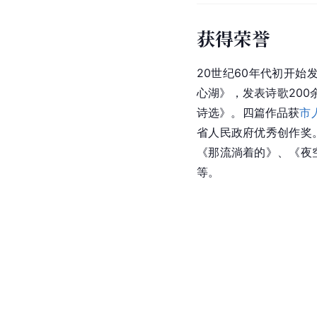
获得荣誉
20世纪60年代初开始发
心湖》，发表诗歌200
诗选》。四篇作品获
市
省人民政府优秀创作奖
《那流淌着的》、《夜
等。