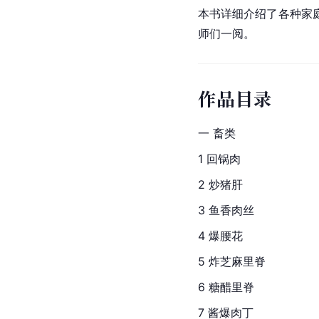
本书详细介绍了各种家
师们一阅。
作品目录
一 畜类
1 
回锅肉
2 
炒猪肝
3 
鱼香肉丝
4 
爆腰花
5 炸芝麻里脊
6 糖醋里脊
7 酱爆肉丁