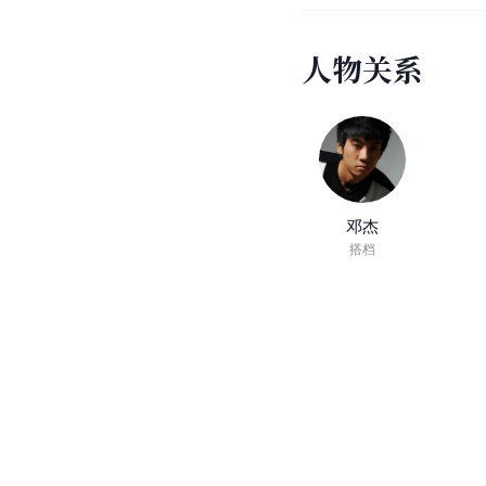
人
物
关
系
邓杰
搭档