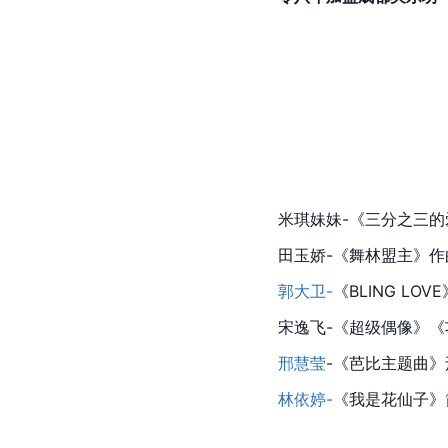
米琪妹妹-《三分之三
田玉娇-《
舞林盟主
》作
郭大卫-
《BLING LOV
宋逸飞-《超级偶像》
邢慧莹
-《芭比主题曲
林依婷-
《
我是花仙子
》