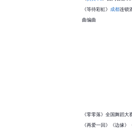
《等待彩虹》
成都
连锁
曲编曲
《零零落》全国舞蹈大
《再爱一回》《边缘》