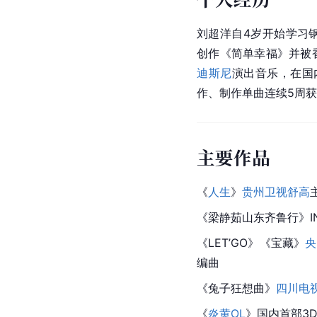
刘超洋自4岁开始学习
创作《
简单幸福
》并被
迪斯尼
演出音乐，在国
作、制作单曲连续5周获
主要作品
《
人生
》
贵州卫视
舒高
《梁静茹山东齐鲁行》IN
《LET’GO》《宝藏》
央
编曲
《兔子狂想曲》
四川电
《
炎黄OL
》国内首部3D