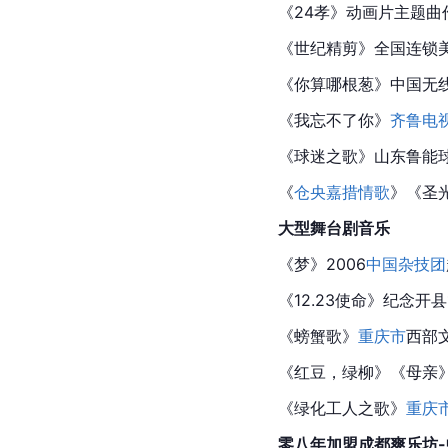
《24孝》动画片主题曲
《世纪精剪》全国连锁
《你算哪根葱》中国无
《我忘不了你》
齐鲁电
《
球迷之歌
》山东鲁能球
《
仓央嘉措情歌
》《圣
大型舞台剧音乐
《梦》2006
中国杂技团
《12.23使命》纪念开
《螃蟹歌》
重庆市
西部
《红豆，绿柳》《母亲》
《绿化工人之歌》
重庆
零八年加盟成都爽乐坊-