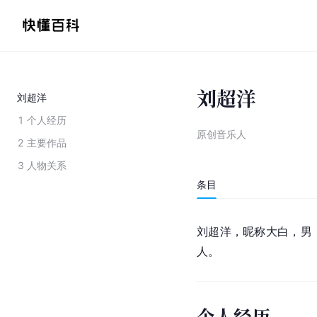
刘超洋
刘超洋
1
个人经历
原创音乐人
2
主要作品
3
人物关系
条目
刘超洋，昵称大白，男
人。
个人经历