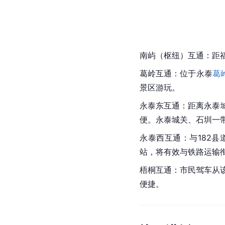
南屿（枢纽）互通：距
葛岭互通：位于永泰
葛
景区游玩。
永泰东互通：距离永泰城
便。永泰城关、石圳一
永泰西互通：与182县
站，将有效与铁路运输
梧桐互通：市民驾车从
便捷。