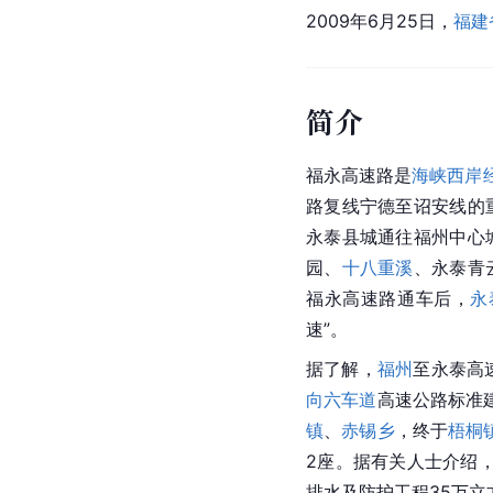
2009年6月25日，
福建
简介
福永高速路是
海峡西岸
路复线宁德至诏安线的
永泰县城通往福州中心
园、
十八重溪
、永泰青
福永高速路通车后，
永
速”。
据了解，
福州
至永泰高速
向六车道
高速公路标准建
镇
、
赤锡乡
，终于
梧桐
2座。据有关人士介绍，
排水及防护工程35万