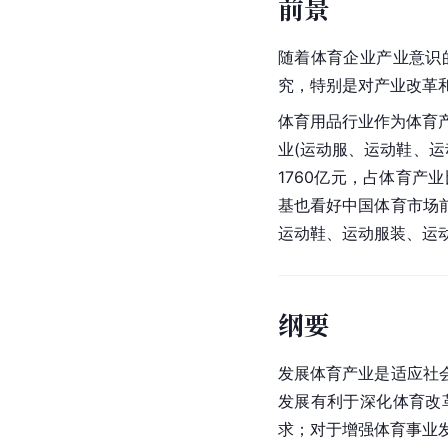
前景
随着体育企业产业意识
究，特别是对产业改革
体育用品行业作为体育产
业(运动服、运动鞋、运
1760亿元，占体育产
基也看好中国体育市场
运动鞋、运动服装、运
纲要
发展体育产业是适应社
发展有利于深化体育改
求；对于增强体育事业