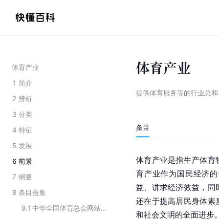
体育产业
体育产业
1
简介
提供体育服务等的行业总和
2
辨析
3
分类
条目
4
特征
5
发展
体育产业是指生产体育
6
前景
育产业作为国民经济的
7
纲要
益、讲求经济效益，同
8
条目合集
还在于提高居民身体素
8.1
中华全国体育总会网站的主要栏目
和社会文明的全面进步