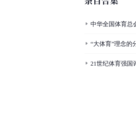
条
目
合
集
中华全国体育总
“大体育”理念的
21世纪体育强国