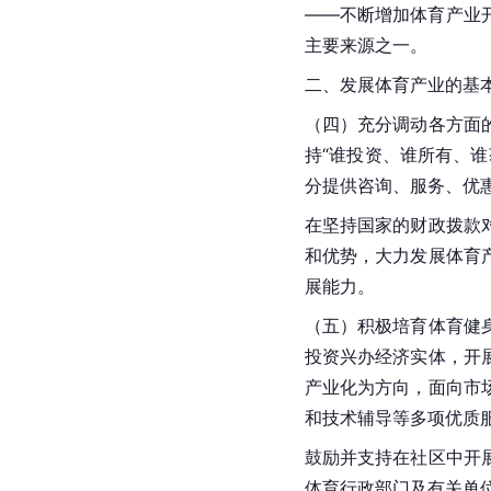
——不断增加体育产业
主要来源之一。
二、发展体育产业的基
（四）充分调动各方面
持“谁投资、谁所有、
分提供咨询、服务、优
在坚持国家的财政拨款
和优势，大力发展体育
展能力。
（五）积极培育体育健
投资兴办经济实体，开
产业化为方向，面向市
和技术辅导等多项优质
鼓励并支持在社区中开
体育行政部门及有关单