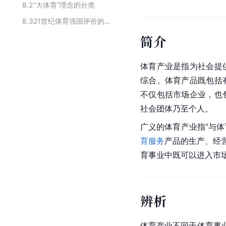
8.2
“大体育”理念的分类
8.3
21世纪体育强国评价的具体指标
简介
体育产业是指为社会提
综合。体育产品既包括
不仅包括市场企业，也
社会团体乃至个人。
广义的体育产业指“与
育服务
产品的生产、经营
育事业中既可以进入市
辨析
体育产业不同于体育事