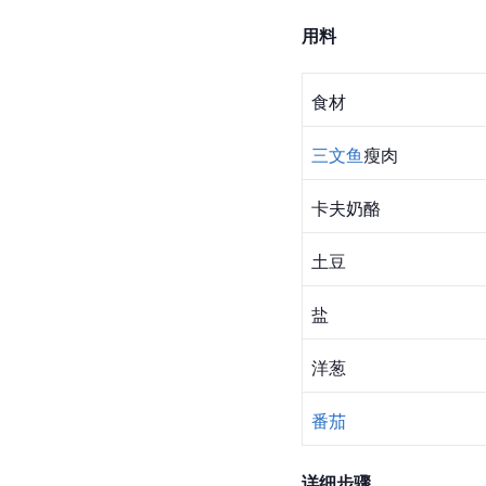
用料
食材
三文鱼
瘦肉
卡夫奶酪
土豆
盐
洋葱
番茄
详细步骤