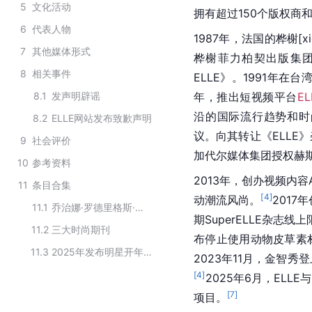
5
文化活动
拥有超过150个版权商和
6
代表人物
1987年，法国的桦榭[x
7
其他媒体形式
桦榭菲力柏契出版集
8
相关事件
ELLE》。1991年在台
8.1
发声明辟谣
年，推出短视频平台
EL
沿的国际流行趋势和时
8.2
ELLE网站发布致歉声明
议。向其转让《ELLE
9
社会评价
加代尔媒体集团授权赫斯
10
参考资料
2013年，创办视频内容A
11
条目合集
[
4
]
动潮流风尚。
2017
11.1
乔治娜·罗德里格斯·埃尔南迪斯登过的杂志
期SuperELLE杂志
11.2
三大时尚期刊
布停止使用动物皮草素
11.3
2025年发布明星开年封面的杂志
2023年11月，金智秀
[
4
]
2025年6月，ELLE
[
7
]
项目。