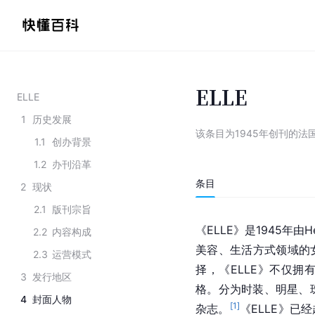
ELLE
ELLE
1
历史发展
该条目为
1945年创刊的法
1.1
创办背景
1.2
办刊沿革
条目
2
现状
2.1
版刊宗旨
《ELLE》是1945年由Hel
2.2
内容构成
美容、生活方式领域的
2.3
运营模式
择，《ELLE》不仅
3
发行地区
格。分为时装、明星、
4
封面人物
[
1
]
杂志。
《ELLE》已