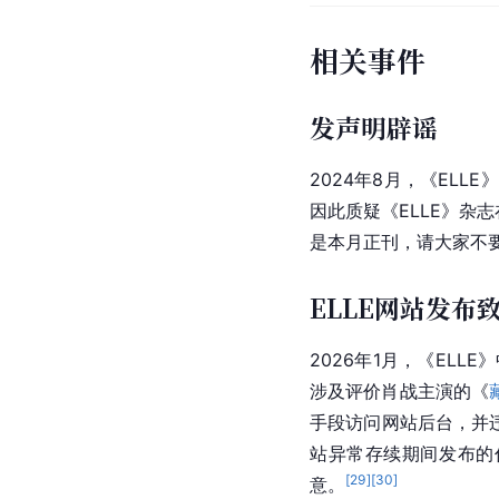
1997年，ELLE 首次在
球，被称为“时尚界的奥
2011年11月15日，
201
包括创作红唇妆等诸多
作最多的国际摄影师
 D
和
章子怡
、
莫文蔚
、
黄
2018年9月6日，
ELL
天，
刘雯
、
杨幂
、
何炅
2025年10月28日，
在台北101水舞广场同步举
代表人物