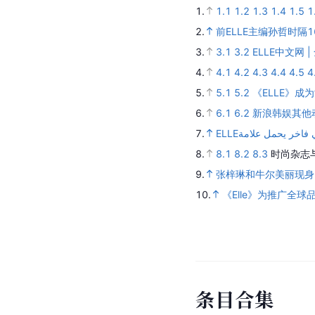
发声明辟谣
2024年8月，《EL
因此质疑《ELLE》杂
是本月正刊，请大家不
ELLE网站发布
2026年1月，《EL
涉及评价肖战主演的《
手段访问网站后台，并
站异常存续期间发布的
[
29
]
[
30
]
意。
社会评价