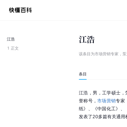
江浩
江浩
1
正文
该条目为
市场营销专家，泵
条目
江浩，男，工学硕士，
誉称号，
市场营销
专家
纸》、《中国化工》、
发表了20多篇有关通