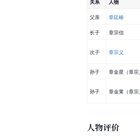
关系
人物
父亲
章廷椿
长子
章宗信
次子
章宗义
孙子
章金星（章宗
孙子
章金莱（章宗
人物评价