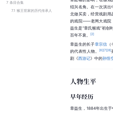
7
条目合集
绍兴
名角。在一次演出
7.1
猴王世家的历代传承人
北做买卖，经营戏剧用
的戏院——老闸大戏院
益生是“章氏猴戏”初创
[
2
]
百年不衰。
章益生的长子
章宗信
（
[
6
]
[
7
]
[
8
]
的代表性人物。
剧《
西游记
》中的
孙悟
人物生平
早年经历
章益生，1884年出生