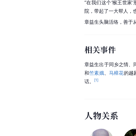
“在我们这个‘猴王世
院，带起了一大帮人，也
章益生头脑活络，善于
相关事件
章益生出于同乡之情、
和
竺素娥
、
马樟花
的越
[
1
]
话。
人
物
关
系