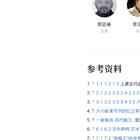
章廷椿
章
父亲
儿
参
考
资
料
1.
1.1
1.2
1.3
上虞近代
2.
2.1
2.2
2.3
2.4
2.5
2
3.
3.1
3.2
3.3
3.4
3.5
4.
六小龄童写书回忆父辈
5.
一家猴戏 四代猴王
.
浙
6.
6.1
6.2
百年鹤鸣 艺术
7.
7.1
7.2
“南猴王”的传