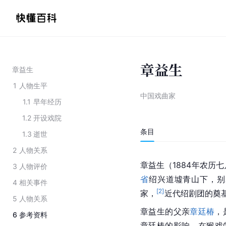
章益生
章益生
1
人物生平
中国戏曲家
1.1
早年经历
1.2
开设戏院
条目
1.3
逝世
2
人物关系
章益生（1884年农历七
3
人物评价
省
绍兴道墟青山下，别
4
相关事件
[
2
]
家，
近代绍剧团的奠
5
人物关系
章益生的父亲
章廷椿
，
6
参考资料
章廷椿的影响，在
猴戏