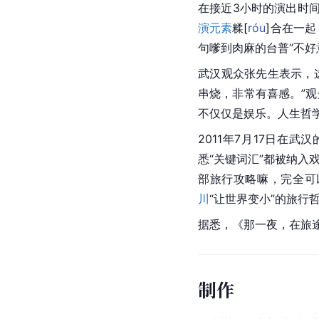
在接近3小时的演出时
演元素
糅
[
róu
]
合在一起
句嗲到肉麻的台普“不好
武汉
观众张先生表示，
串烧，非常有喜感。”
不仅仅是娱乐。人生哲
2011年7月17日在
悉“关键词汇”都被纳入
部旅行攻略嘛，完全可
川
“让世界变小”的旅行
据悉，《那一夜，在旅途中
制作