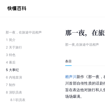
那一夜，在旅
那一夜，在旅途中说相声
1
简介
那一夜,在旅途中说相声
2
关于旅行
3
特色
条目
4
幕后
5
大事纪
赖声川
新作《那一夜，
6
内地首演
川首部自传性质的话剧
7
制作
旨在表达他对旅行和人
8
演职员表
场场爆满。
8.1
职员表