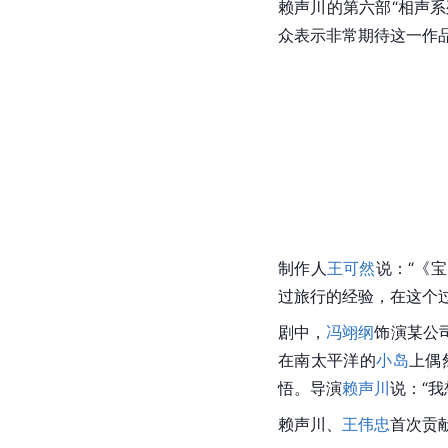
赖声川的第六部“相声系
众表示非常期待这一作
制作人
王可然
说：“《
宝
过旅行的经验，在这个
剧中，
冯翊纲
饰演某公
在南太平洋的
小岛
上偶
悟。导演
赖声川
说：“
我
赖声川、
王伟忠
首次贡