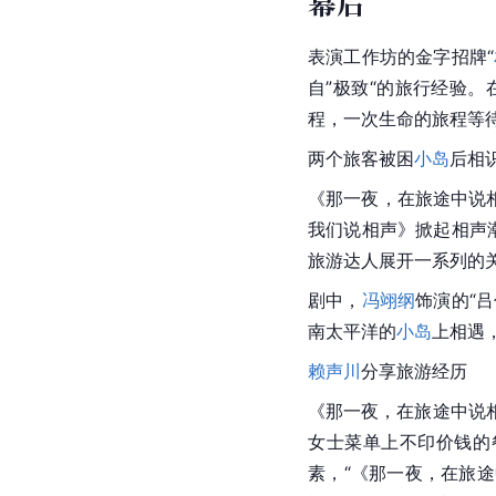
幕后
表演工作坊的金字招牌“
自”极致“的旅行经验
程，一次生命的旅程等
两个旅客被困
小岛
后相
《那一夜，在旅途中说
我们说相声》掀起相声
旅游达人展开一系列的
剧中，
冯翊纲
饰演的“
南太平洋的
小岛
上相遇
赖声川
分享旅游经历
《那一夜，在旅途中说
女士菜单上不印价钱的餐
素，“《那一夜，在旅