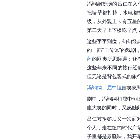
冯翊纲扮演的吕仁在入
把墙壁都打掉，水电都
级，从外观上卡有五星
第二天早上下楼吃早点，
这些字字到位，句句经
的一部“自传体”的戏剧
萨
的匪夷所思际遇；还
这些年来不同的旅行经
但无论是背包客式的旅
冯翊纲
、
屈中恒
嬉笑怒
剧中，冯翊纲和屈中恒
腹大笑的同时，又感触
吕仁
被拒签后又一次面对
个人，走在纽约
时代广
子里都是尿骚味，我开