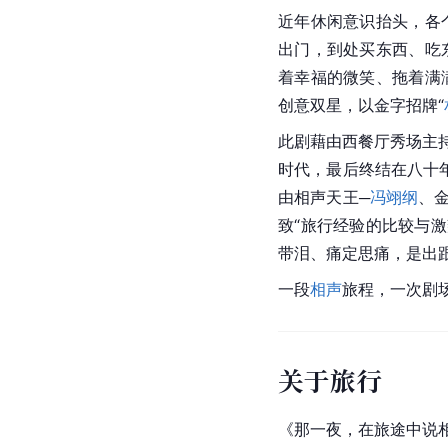
近年休闲意识抬头，各
出门，到处买东西、吃
着幸福的微笑、拖着满
创意双星，以金字招牌“
此剧藉由西餐厅秀场主
时代，最后终结在八十
由相声天王─
冯翊纲
、
致“旅行经验的比较与
带泪、痛定思痛，是出
一段
相声
旅程，一次剧
关于旅行
《那一夜，在旅途中说