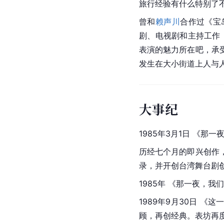
旅行经验有什么特别了
曾和
赖声川
合作过《
宝
剧、电视剧和主持工作
表演的魅力所在吧，承
发生在大小街道上人与
大事纪
1985年3月1日 《那
历经七个月的即兴创作
录，并开创台湾舞台剧
1985年 《那一夜，我
1989年9月30日 《
顾，再创经典。表坊再